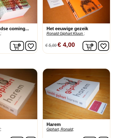
dse coming...
Het eeuwige gezeik
;
Ronald Giphart Kluun ;
In winkelwagen
In winkelwagen
€ 4,00
favorite_border
favorite_border
€ 5,00
Harem
;
Giphart, Ronald;