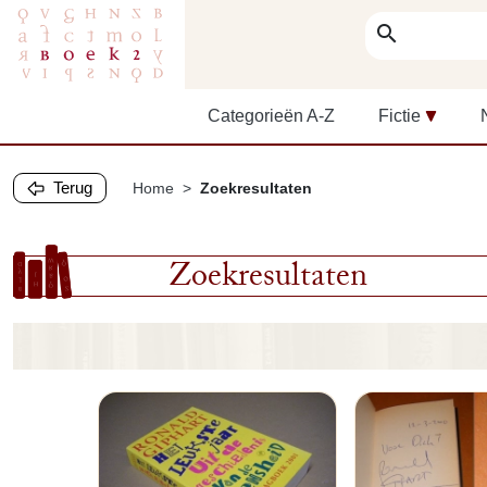
search
Categorieën A-Z
Fictie
Terug
Home
Zoekresultaten
Zoekresultaten