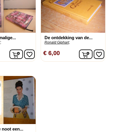
alige...
De ontdekking van de...
;
Ronald Giphart;
In winkelwagen
In winkelwagen
€ 6,00
favorite_border
favorite_border
 noot een...