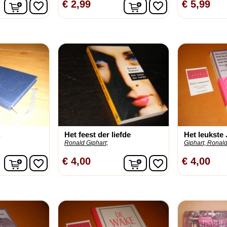
In winkelwagen
In winkelwagen
€ 2,99
€ 5,99
favorite_border
favorite_border
.
Het feest der liefde
Het leukste J
Ronald Giphart;
Giphart, Ronald
In winkelwagen
In winkelwagen
€ 4,00
€ 4,00
favorite_border
favorite_border