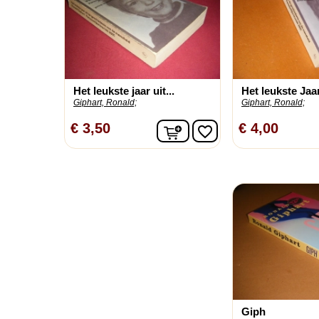
Het leukste jaar uit...
Het leukste Jaar 
Giphart, Ronald;
Giphart, Ronald;
In winkelwagen
€ 3,50
€ 4,00
favorite_border
Giph