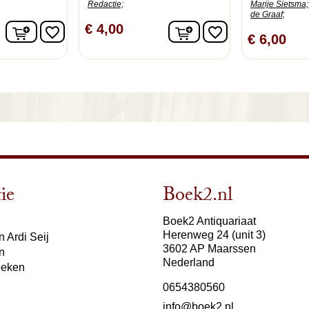
Redactie;
Marije Sietsma;
de Graaf;
In winkelwagen
In winkelwagen
€ 4,00
favorite_border
favorite_border
€ 6,00
ie
Boek2.nl
Boek2 Antiquariaat
Herenweg 24 (unit 3)
 Ardi Seij
3602 AP Maarssen
n
Nederland
oeken
0654380560
info@boek2.nl