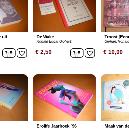
uit...
De Wake
Troost [Eenm
Ronald Edgar Giphart;
Giphart, Ronald
In winkelwagen
In winkelwagen
€ 2,50
€ 10,00
favorite_border
favorite_border
Erolife Jaarboek `96
Maak van de