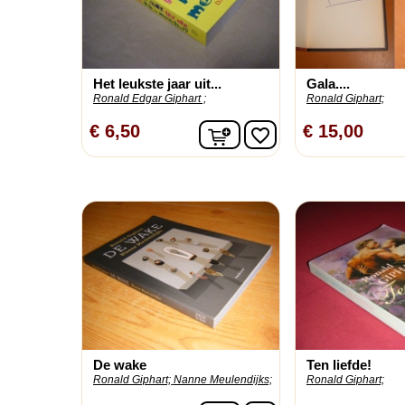
Het leukste jaar uit...
Gala....
Ronald Edgar Giphart ;
Ronald Giphart;
In winkelwagen
€ 6,50
€ 15,00
favorite_border
De wake
Ten liefde!
Ronald Giphart;
Nanne Meulendijks;
Ronald Giphart;