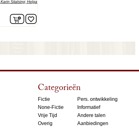
Karin Sitalsing;
Helga
In winkelwagen
favorite_border
Categorieën
Fictie
Pers. ontwikkeling
None-Fictie
Informatief
Vrije Tijd
Andere talen
Overig
Aanbiedingen