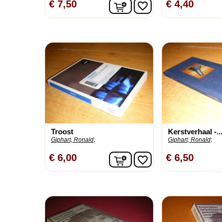
In winkelwagen
€ 7,50
€ 4,40
favorite_border
Troost
Kerstverhaal -..
Giphart, Ronald;
Giphart, Ronald;
In winkelwagen
€ 6,00
€ 6,50
favorite_border