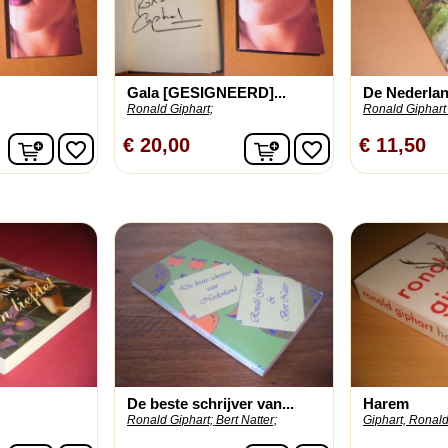
Gala [GESIGNEERD]...
De Nederlan
Ronald Giphart;
Ronald Giphart 
In winkelwagen
In winkelwagen
€ 20,00
€ 11,50
favorite_border
favorite_border
De beste schrijver van...
Harem
Ronald Giphart;
Bert Natter;
Giphart, Ronald