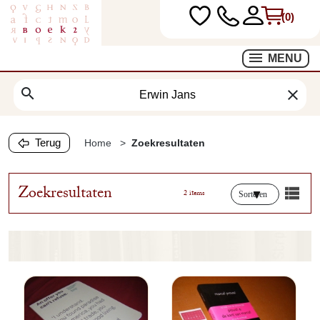
(0)
MENU
search
clear
Terug
Home
Zoekresultaten
Zoekresultaten
2 items
Sorteren