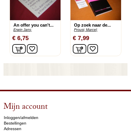
An offer you can't...
Op zoek naar de...
Erwin Jans;
Proust, Marcel;
€ 6,75
€ 7,99
In winkelwagen
In winkelwagen
favorite_border
favorite_border
Mijn account
arrow_drop_down
Inloggen/afmelden
Bestellingen
Adressen