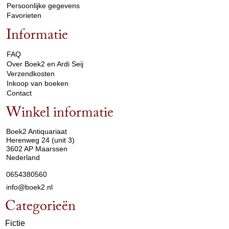
Persoonlijke gegevens
Favorieten
Informatie
arrow_drop_down
FAQ
Over Boek2 en Ardi Seij
Verzendkosten
Inkoop van boeken
Contact
Winkel informatie
arrow_drop_down
Boek2 Antiquariaat
Herenweg 24 (unit 3)
3602 AP Maarssen
Nederland
0654380560
info@boek2.nl
Categorieën
Fictie