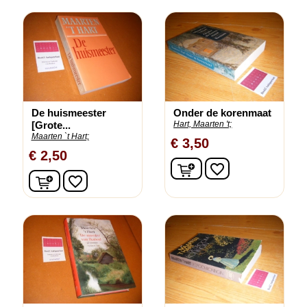
De huismeester
Onder de korenmaat
[Grote...
Hart, Maarten 't;
Maarten `t Hart;
€ 3,50
€ 2,50
In winkelwagen
favorite_border
In winkelwagen
favorite_border