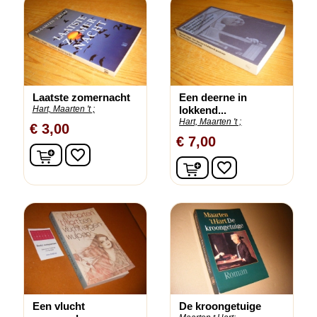
Laatste zomernacht
Een deerne in
Hart, Maarten 't ;
lokkend...
Hart, Maarten 't ;
€ 3,00
€ 7,00
In winkelwagen
favorite_border
In winkelwagen
favorite_border
Een vlucht
De kroongetuige