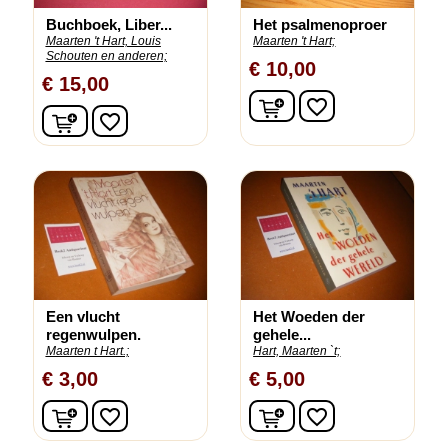
Buchboek, Liber...
Het psalmenoproer
Maarten 't Hart, Louis
Maarten 't Hart;
Schouten en anderen;
€ 10,00
€ 15,00
In winkelwagen
favorite_border
In winkelwagen
favorite_border
Een vlucht
Het Woeden der
regenwulpen.
gehele...
Maarten t Hart.;
Hart, Maarten `t;
€ 3,00
€ 5,00
In winkelwagen
In winkelwagen
favorite_border
favorite_border