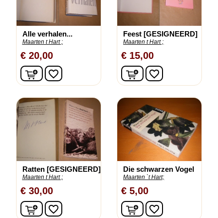
Alle verhalen...
Feest [GESIGNEERD]
Maarten t Hart ;
Maarten t Hart ;
€ 20,00
€ 15,00
In winkelwagen
In winkelwagen
favorite_border
favorite_border
Ratten [GESIGNEERD]
Die schwarzen Vogel
Maarten t Hart ;
Maarten `t Hart;
€ 30,00
€ 5,00
In winkelwagen
In winkelwagen
favorite_border
favorite_border