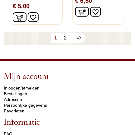
€ 6,50
€ 5,00
In winkelwagen
favorite_border
In winkelwagen
favorite_border
1
2
Mijn account
arrow_drop_down
Inloggen/afmelden
Bestellingen
Adressen
Persoonlijke gegevens
Favorieten
Informatie
arrow_drop_down
FAQ