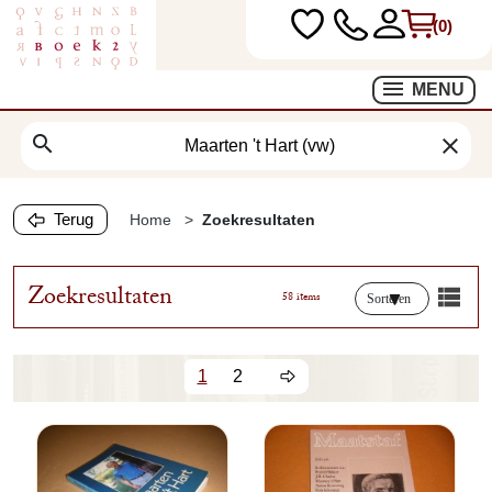
(0)
MENU
search
clear
Terug
Home
Zoekresultaten
Zoekresultaten
58 items
Sorteren
1
2