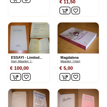
€ 11,50
In winkelwagen
favorite_border
ESSAYI - Limited...
Magdalena
Hart, Maarten `t.;
Maarten `t Hart;
€ 100,00
€ 5,00
In winkelwagen
In winkelwagen
favorite_border
favorite_border