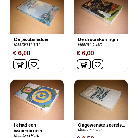
De jacobsladder
De droomkoningin
Maarten t Hart ;
Maarten t Hart ;
€ 6,00
€ 6,00
In winkelwagen
In winkelwagen
favorite_border
favorite_border
Ik had een
Ongewenste zeereis...
wapenbroeer
Maarten t Hart;
Maarten t Hart;