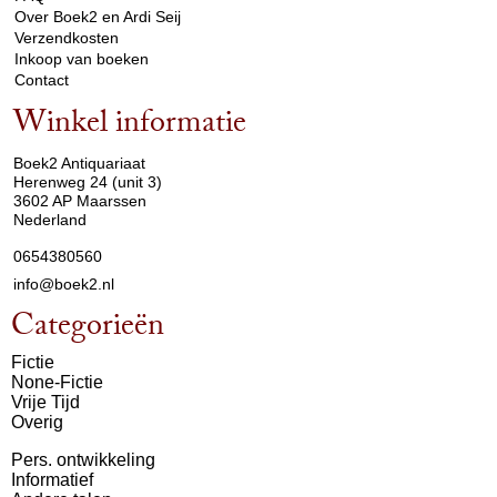
Over Boek2 en Ardi Seij
Verzendkosten
Inkoop van boeken
Contact
Winkel informatie
arrow_drop_down
Boek2 Antiquariaat
Herenweg 24 (unit 3)
3602 AP Maarssen
Nederland
0654380560
info@boek2.nl
Categorieën
Fictie
None-Fictie
Vrije Tijd
Overig
Pers. ontwikkeling
Informatief