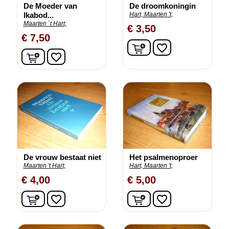
De Moeder van
De droomkoningin
Ikabod...
Hart, Maarten 't;
Maarten `t Hart;
€ 3,50
€ 7,50
In winkelwagen
favorite_border
In winkelwagen
favorite_border
De vrouw bestaat niet
Het psalmenoproer
Maarten 't Hart;
Hart, Maarten 't;
€ 4,00
€ 5,00
In winkelwagen
In winkelwagen
favorite_border
favorite_border