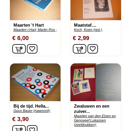
Maarten 't Hart
Maatstaf....
Maarten t Hart;
Martin Ros ;
Koch, Koen (red.);
€ 6,00
€ 2,99
In winkelwagen
In winkelwagen
favorite_border
favorite_border
Bij de tijd. Hella...
Zwaluwen en een
Guus Bauer (nawoord);
zuiver...
Maarten van den Elzen en
€ 3,90
Genoveef Lukassen
(zeefdrukken);
In winkelwagen
favorite_border