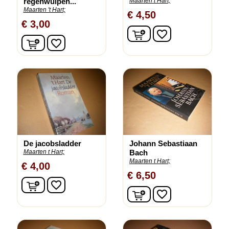
regenwulpen...
Maarten t Hart;
Maarten 't Hart;
€ 4,50
€ 3,00
In winkelwagen
favorite_border
In winkelwagen
favorite_border
De jacobsladder
Johann Sebastiaan
Maarten t Hart;
Bach
Maarten t Hart;
€ 4,00
€ 6,50
In winkelwagen
favorite_border
In winkelwagen
favorite_border