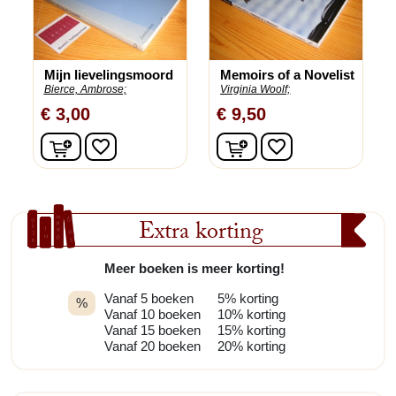
Mijn lievelingsmoord
Memoirs of a Novelist
Bierce, Ambrose;
Virginia Woolf;
€ 3,00
€ 9,50
In winkelwagen
In winkelwagen
favorite_border
favorite_border
Extra korting
Meer boeken is meer korting!
Vanaf 5 boeken
5% korting
%
Vanaf 10 boeken
10% korting
Vanaf 15 boeken
15% korting
Vanaf 20 boeken
20% korting