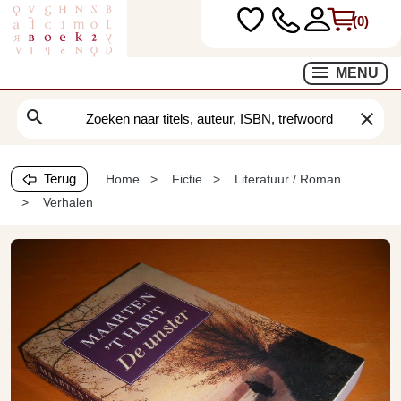
(0)
MENU
search
clear
Terug
Home
Fictie
Literatuur / Roman
Verhalen