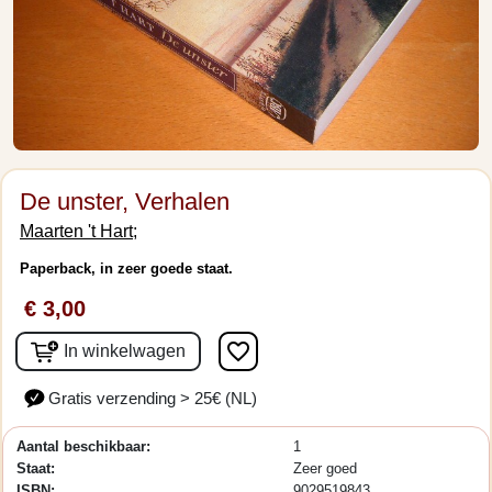
De unster, Verhalen
Maarten 't Hart;
Paperback, in zeer goede staat.
€ 3,00
favorite_border
In winkelwagen
Gratis verzending > 25€ (NL)
Aantal beschikbaar:
1
Staat:
Zeer goed
ISBN:
9029519843