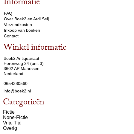
Informatie
arrow_drop_down
FAQ
Over Boek2 en Ardi Seij
Verzendkosten
Inkoop van boeken
Contact
Winkel informatie
arrow_drop_down
Boek2 Antiquariaat
Herenweg 24 (unit 3)
3602 AP Maarssen
Nederland
0654380560
info@boek2.nl
Categorieën
Fictie
None-Fictie
Vrije Tijd
Overig