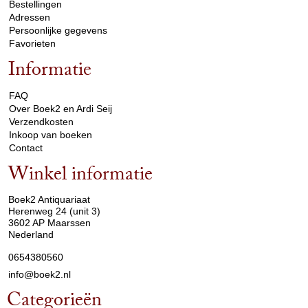
Bestellingen
Adressen
Persoonlijke gegevens
Favorieten
Informatie
arrow_drop_down
FAQ
Over Boek2 en Ardi Seij
Verzendkosten
Inkoop van boeken
Contact
Winkel informatie
arrow_drop_down
Boek2 Antiquariaat
Herenweg 24 (unit 3)
3602 AP Maarssen
Nederland
0654380560
info@boek2.nl
Categorieën