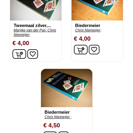
Tweemaal zilver,...
Biedermeier
Marijke van der Pas;
Chris
Chris Niemeijer;
Niemeijer;
€ 4,00
€ 4,00
In winkelwagen
favorite_border
In winkelwagen
favorite_border
Biedermeier
Chris Niemeijer ;
€ 4,50