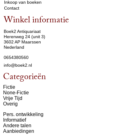
Inkoop van boeken
Contact
Winkel informatie
arrow_drop_down
Boek2 Antiquariaat
Herenweg 24 (unit 3)
3602 AP Maarssen
Nederland
0654380560
info@boek2.nl
Categorieën
Fictie
None-Fictie
Vrije Tijd
Overig
Pers. ontwikkeling
Informatief
Andere talen
Aanbiedingen