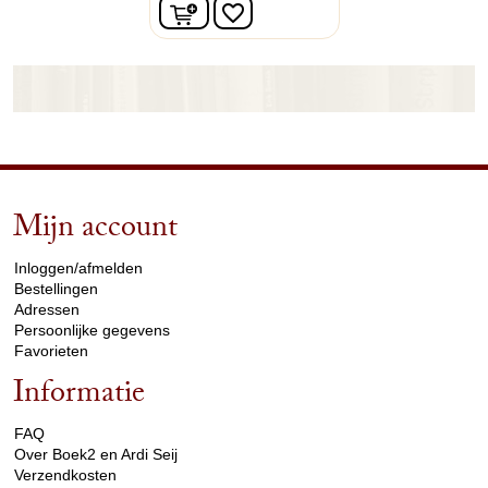
In winkelwagen
favorite_border
Mijn account
arrow_drop_down
Inloggen/afmelden
Bestellingen
Adressen
Persoonlijke gegevens
Favorieten
Informatie
arrow_drop_down
FAQ
Over Boek2 en Ardi Seij
Verzendkosten