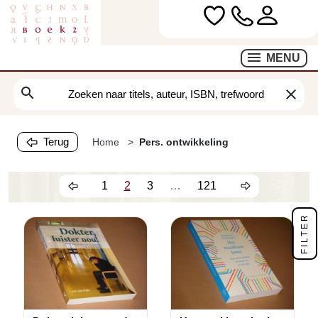
MENU
search
clear
Terug
Home
Pers. ontwikkeling
1
2
3
…
121
FILTER