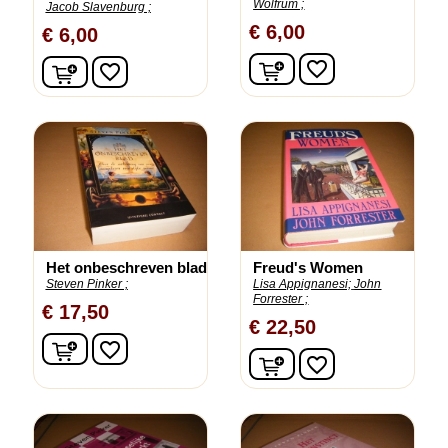
Wolfrum ;
Jacob Slavenburg ;
€ 6,00
€ 6,00
In winkelwagen
In winkelwagen
favorite_border
favorite_border
Het onbeschreven blad
Freud's Women
Steven Pinker ;
Lisa Appignanesi;
John
Forrester ;
€ 17,50
€ 22,50
In winkelwagen
favorite_border
In winkelwagen
favorite_border