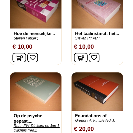
Hoe de menselijke...
Het taalinstinct: het...
Steven Pinker ;
Steven Pinker ;
€ 10,00
€ 10,00
In winkelwagen
In winkelwagen
favorite_border
favorite_border
Op de psyche
Foundations of...
gepast....
Gregory A. Kimble (edr.);
Rene F.W. Diekstra en Jan J.
€ 20,00
Dijkhuis (red.);