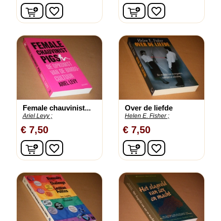
In winkelwagen
In winkelwagen
favorite_border
favorite_border
Female chauvinist...
Over de liefde
Ariel Levy ;
Helen E. Fisher ;
€ 7,50
€ 7,50
In winkelwagen
In winkelwagen
favorite_border
favorite_border