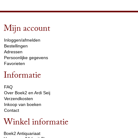
Mijn account
arrow_drop_down
Inloggen/afmelden
Bestellingen
Adressen
Persoonlijke gegevens
Favorieten
Informatie
arrow_drop_down
FAQ
Over Boek2 en Ardi Seij
Verzendkosten
Inkoop van boeken
Contact
Winkel informatie
arrow_drop_down
Boek2 Antiquariaat