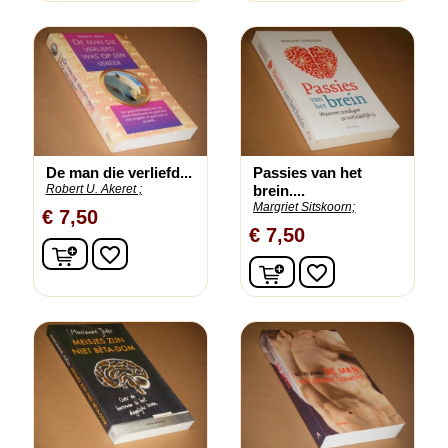
De man die verliefd...
Passies van het
Robert U. Akeret ;
brein....
Margriet Sitskoorn;
€ 7,50
€ 7,50
In winkelwagen
favorite_border
In winkelwagen
favorite_border