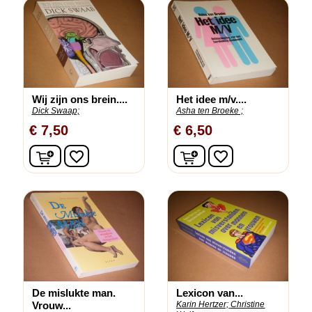
Wij zijn ons brein....
Het idee m/v....
Dick Swaap;
Asha ten Broeke ;
€ 7,50
€ 6,50
In winkelwagen
In winkelwagen
favorite_border
favorite_border
De mislukte man.
Lexicon van...
Vrouw...
Karin Hertzer;
Christine