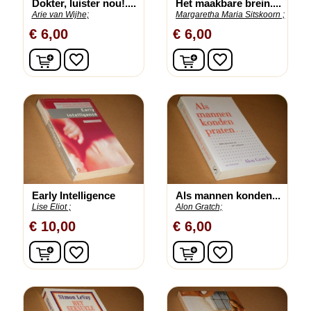
Dokter, luister nou!....
Het maakbare brein....
Arie van Wijhe;
Margaretha Maria Sitskoorn ;
€ 6,00
€ 6,00
In winkelwagen
In winkelwagen
favorite_border
favorite_border
Early Intelligence
Als mannen konden...
Lise Eliot ;
Alon Gratch;
€ 10,00
€ 6,00
In winkelwagen
In winkelwagen
favorite_border
favorite_border