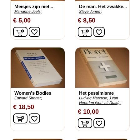
Meisjes zijn niet...
De man. Het zwakke...
Marianne Joels;
Steve Jones ;
€ 5,00
€ 8,50
In winkelwagen
In winkelwagen
favorite_border
favorite_border
Women's Bodies
Het pessimisme
Edward Shorter;
Ludwig Marcuse;
J.van
Heerden (vert. uit Duits);
€ 18,50
€ 10,00
In winkelwagen
favorite_border
In winkelwagen
favorite_border