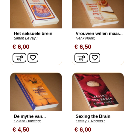
Het seksuele brein
Vrouwen willen maar...
Simon LeVay ;
Henk Noort;
€ 6,00
€ 6,50
In winkelwagen
In winkelwagen
favorite_border
favorite_border
De mythe van...
Sexing the Brain
Colette Dowling;
Lesley J. Rogers ;
€ 4,50
€ 6,00