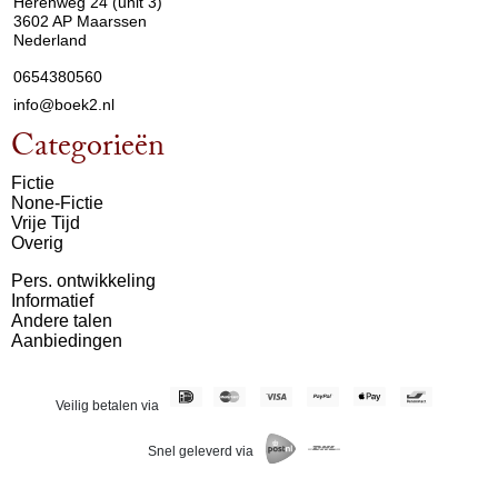
Herenweg 24 (unit 3)
3602 AP Maarssen
Nederland
0654380560
info@boek2.nl
Categorieën
Fictie
None-Fictie
Vrije Tijd
Overig
Pers. ontwikkeling
Informatief
Andere talen
Aanbiedingen
Veilig betalen via
Snel geleverd via