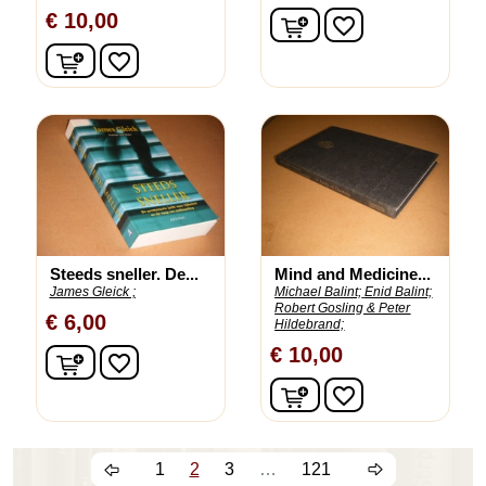
In winkelwagen
€ 10,00
favorite_border
In winkelwagen
favorite_border
Steeds sneller. De...
Mind and Medicine...
James Gleick ;
Michael Balint;
Enid Balint;
Robert Gosling & Peter
€ 6,00
Hildebrand;
€ 10,00
In winkelwagen
favorite_border
In winkelwagen
favorite_border
1
2
3
…
121