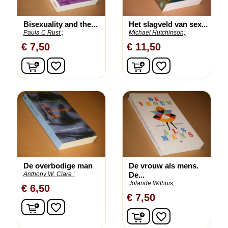
Bisexuality and the...
Het slagveld van sex...
Paula C Rust ;
Michael Hutchinson;
€ 7,50
€ 11,50
In winkelwagen
In winkelwagen
favorite_border
favorite_border
De overbodige man
De vrouw als mens.
Anthony W. Clare ;
De...
Jolande Withuis;
€ 6,50
€ 7,50
In winkelwagen
favorite_border
In winkelwagen
favorite_border