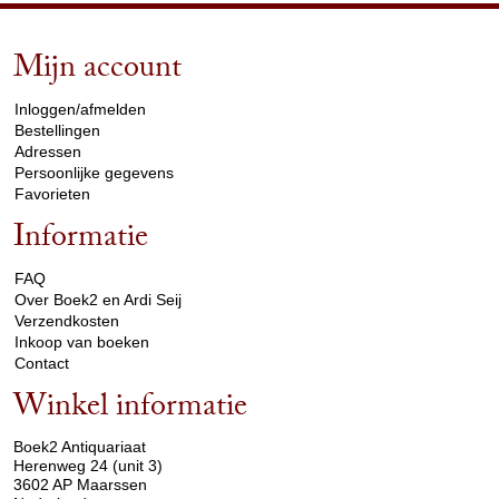
Mijn account
arrow_drop_down
Inloggen/afmelden
Bestellingen
Adressen
Persoonlijke gegevens
Favorieten
Informatie
arrow_drop_down
FAQ
Over Boek2 en Ardi Seij
Verzendkosten
Inkoop van boeken
Contact
Winkel informatie
arrow_drop_down
Boek2 Antiquariaat
Herenweg 24 (unit 3)
3602 AP Maarssen