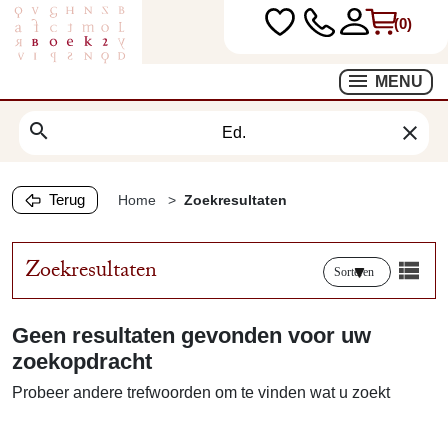
(0)
MENU
search
clear
Terug
Home
Zoekresultaten
Zoekresultaten
Sorteren
Geen resultaten gevonden voor uw
zoekopdracht
Probeer andere trefwoorden om te vinden wat u zoekt