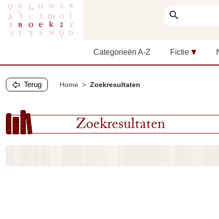
search
Categorieën A-Z
Fictie
Terug
Home
Zoekresultaten
Zoekresultaten