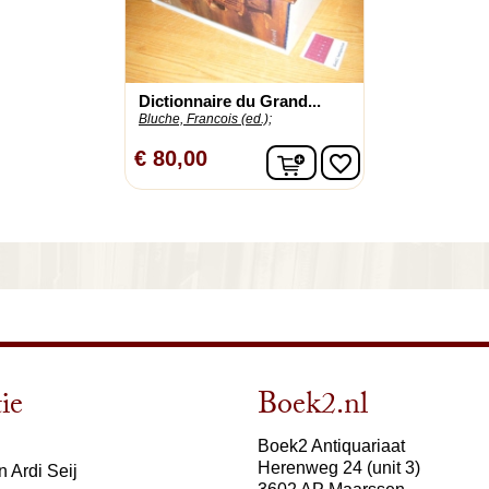
Dictionnaire du Grand...
Bluche, Francois (ed.);
In winkelwagen
€ 80,00
favorite_border
ie
Boek2.nl
Boek2 Antiquariaat
Herenweg 24 (unit 3)
 Ardi Seij