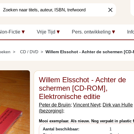
clear
Non-Fictie
Vrije Tijd
Pers. ontwikkeling
Inf
boeken
CD / DVD
Willem Elsschot - Achter de schermen [CD
Willem Elsschot - Achter de
schermen [CD-ROM],
Elektronische editie
Peter de Bruijn;
Vincent Neyt;
Dirk van Hulle
(bezorging);
Mooi exemplaar. Als nieuw. Nog verpakt in plastic f
Aantal beschikbaar:
1