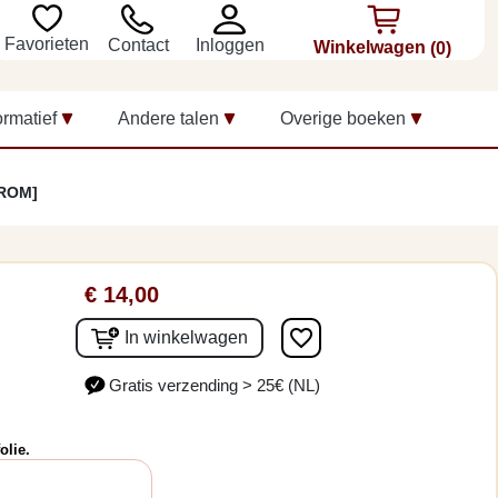
Favorieten
Inloggen
Contact
Winkelwagen
(0)
ormatief
Andere talen
Overige boeken
-ROM]
€ 14,00
favorite_border
In winkelwagen
Gratis verzending > 25€ (NL)
olie.