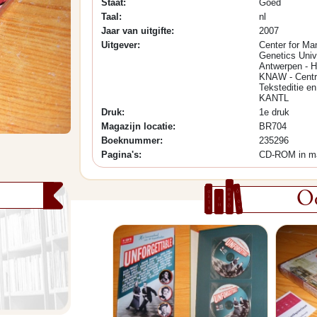
Staat:
Goed
Taal:
nl
Jaar van uitgifte:
2007
Uitgever:
Center for Ma
Genetics Unive
Antwerpen - H
KNAW - Centr
Teksteditie e
KANTL
Druk:
1e druk
Magazijn locatie:
BR704
Boeknummer:
235296
Pagina's:
CD-ROM in m
Oo