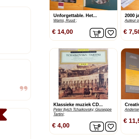
Unforgettable. Het...
2000 j
Wams, Ruud ;
Auteur 
In winkelwagen
€ 14,00
€ 7,5
favorite_border
Klassieke muziek CD...
Creati
Peter Ilyich Tchaikovsky;
Giuseppe
Andersen
Tartini;
€ 11,
In winkelwagen
€ 4,00
favorite_border