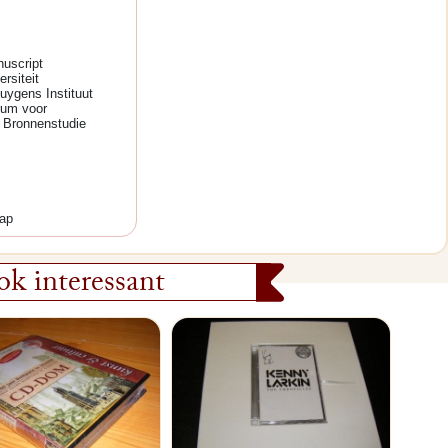
nuscript
rsiteit
uygens Instituut
um voor
n Bronnenstudie
ap
k interessant