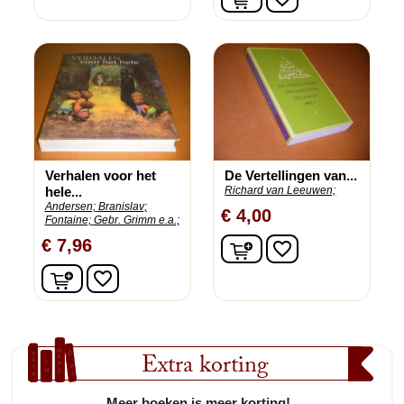
Verhalen voor het
De Vertellingen van...
hele...
Richard van Leeuwen;
Andersen;
Branislav;
€ 4,00
Fontaine;
Gebr. Grimm e.a.;
In winkelwagen
€ 7,96
favorite_border
In winkelwagen
favorite_border
Extra korting
Meer boeken is meer korting!