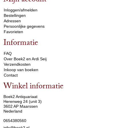
Mijn account
arrow_drop_down
Inloggen/afmelden
Bestellingen
Adressen
Persoonlijke gegevens
Favorieten
Informatie
arrow_drop_down
FAQ
Over Boek2 en Ardi Seij
Verzendkosten
Inkoop van boeken
Contact
Winkel informatie
arrow_drop_down
Boek2 Antiquariaat
Herenweg 24 (unit 3)
3602 AP Maarssen
Nederland
0654380560
info@boek2.nl