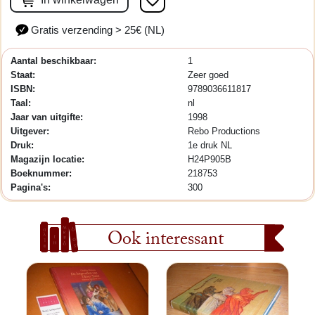
favorite_border
Gratis verzending > 25€ (NL)
Aantal beschikbaar:
1
Staat:
Zeer goed
ISBN:
9789036611817
Taal:
nl
Jaar van uitgifte:
1998
Uitgever:
Rebo Productions
Druk:
1e druk NL
Magazijn locatie:
H24P905B
Boeknummer:
218753
Pagina's:
300
Ook interessant