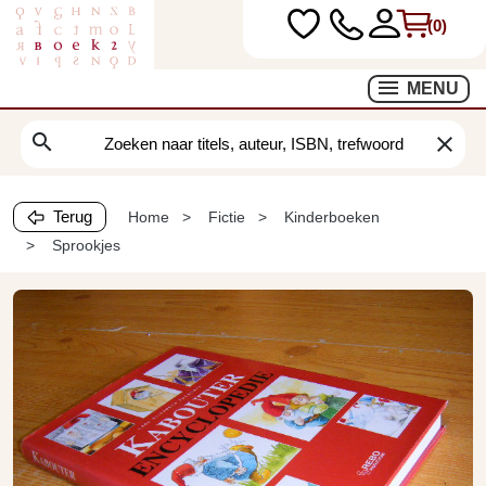
(0)
MENU
search
clear
Terug
Home
Fictie
Kinderboeken
Sprookjes