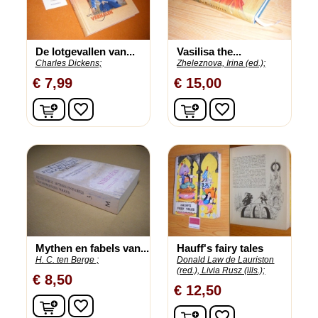
De lotgevallen van...
Vasilisa the...
Charles Dickens;
Zheleznova, Irina (ed.);
€ 7,99
€ 15,00
In winkelwagen
In winkelwagen
favorite_border
favorite_border
Mythen en fabels van...
Hauff's fairy tales
H. C. ten Berge ;
Donald Law de Lauriston
(red.), Livia Rusz (ills.);
€ 8,50
€ 12,50
In winkelwagen
favorite_border
In winkelwagen
favorite_border