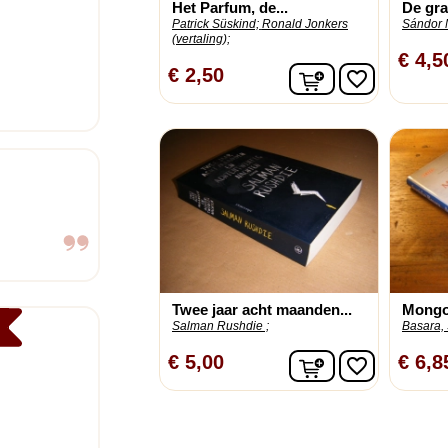
Het Parfum, de...
De gra
Patrick Süskind;
Ronald Jonkers
Sándor M
(vertaling);
€ 4,5
In winkelwagen
€ 2,50
favorite_border
Twee jaar acht maanden...
Mongo
Salman Rushdie ;
Basara, 
In winkelwagen
€ 5,00
€ 6,8
favorite_border