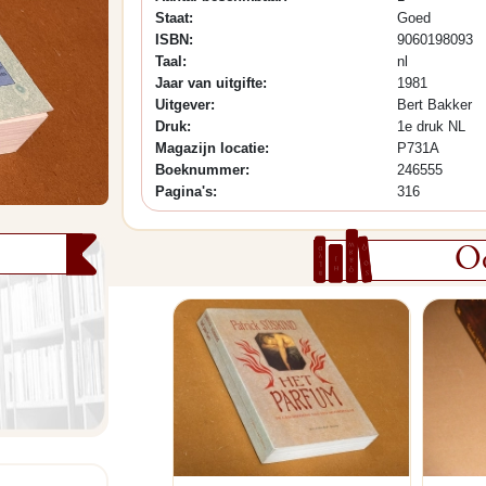
Staat:
Goed
ISBN:
9060198093
Taal:
nl
Jaar van uitgifte:
1981
Uitgever:
Bert Bakker
Druk:
1e druk NL
Magazijn locatie:
P731A
Boeknummer:
246555
Pagina's:
316
Oo