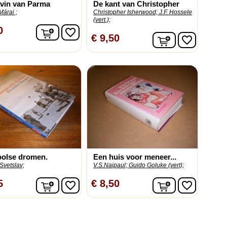
vin van Parma
De kant van Christopher
árai ;
Christopher Isherwood;
J.F. Hossele
(vert.);
In winkelwagen
0
favorite_border
In winkelwag
€ 9,50
favorite_border
olse dromen.
Een huis voor meneer...
Svetslav;
V.S.Naipaul;
Guido Goluke (vert);
In winkelwagen
In winkelwag
5
€ 8,50
favorite_border
favorite_border