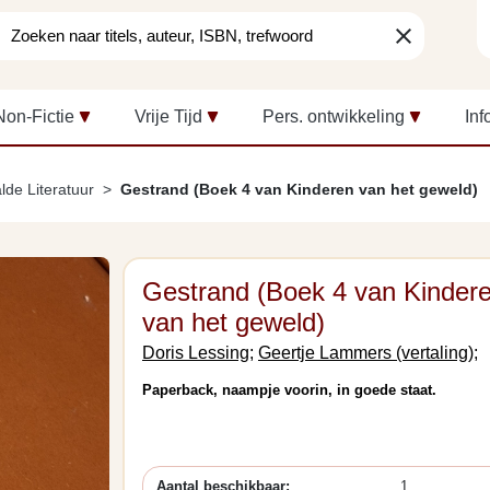
clear
Non-Fictie
Vrije Tijd
Pers. ontwikkeling
Inf
lde Literatuur
Gestrand (Boek 4 van Kinderen van het geweld)
Gestrand (Boek 4 van Kinder
van het geweld)
Doris Lessing;
Geertje Lammers (vertaling);
Paperback, naampje voorin, in goede staat.
Aantal beschikbaar:
1