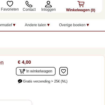
Favorieten
Inloggen
Contact
Winkelwagen
(0)
ormatief
Andere talen
Overige boeken
en
€ 4,00
favorite_border
In winkelwagen
Gratis verzending > 25€ (NL)