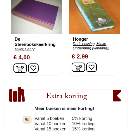
De
Honger
Steenbokskeerkring
Doris Lessing;
Mieke
Lindenburg (vertaling);
Miller, Henry;
€ 2,99
€ 4,00
In winkelwagen
In winkelwagen
favorite_border
favorite_border
Extra korting
Meer boeken is meer korting!
Vanaf 5 boeken
5% korting
%
Vanaf 10 boeken
10% korting
Vanaf 15 boeken
15% korting