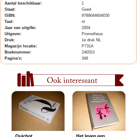
Aantal beschikbaar:
1
Staat:
Goed
ISBN:
9789044604030
Taal:
nl
Jaar van uitgifte:
2004
Uitgever:
Prometheus
Druk:
1e druk NL
Magazijn locatie:
P731A
Boeknummer:
246553
Pagina's:
348
Ook interessant
Quichot
Het leven een...