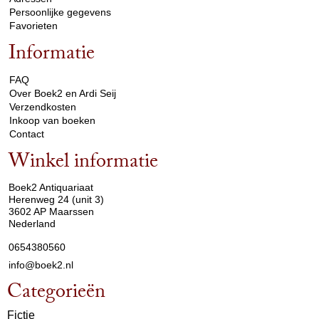
Persoonlijke gegevens
Favorieten
Informatie
arrow_drop_down
FAQ
Over Boek2 en Ardi Seij
Verzendkosten
Inkoop van boeken
Contact
Winkel informatie
arrow_drop_down
Boek2 Antiquariaat
Herenweg 24 (unit 3)
3602 AP Maarssen
Nederland
0654380560
info@boek2.nl
Categorieën
Fictie