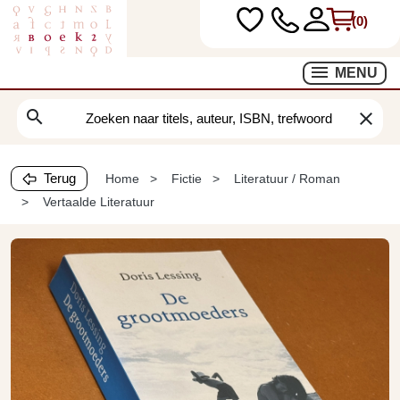
(0)
MENU
search
clear
Terug
Home
Fictie
Literatuur / Roman
Vertaalde Literatuur