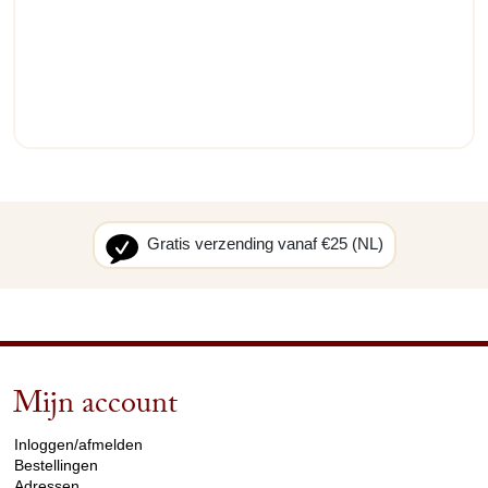
Gratis verzending vanaf €25 (NL)
Mijn account
arrow_drop_down
Inloggen/afmelden
Bestellingen
Adressen