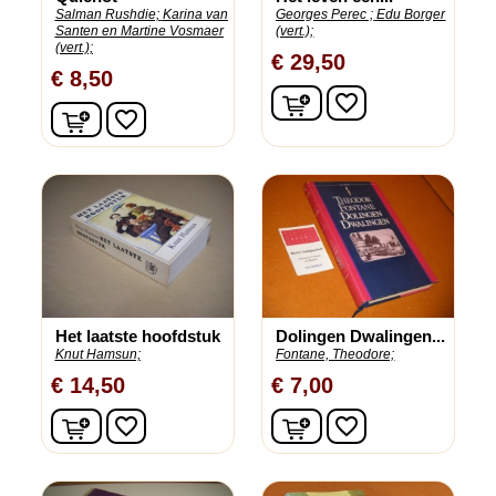
Salman Rushdie;
Karina van
Georges Perec ;
Edu Borger
Santen en Martine Vosmaer
(vert.);
(vert.);
€ 29,50
€ 8,50
In winkelwagen
favorite_border
In winkelwagen
favorite_border
Het laatste hoofdstuk
Dolingen Dwalingen...
Knut Hamsun;
Fontane, Theodore;
€ 14,50
€ 7,00
In winkelwagen
In winkelwagen
favorite_border
favorite_border