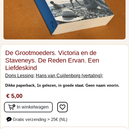
De Grootmoeders. Victoria en de
Staveneys. De Reden Ervan. Een
Liefdeskind
Doris Lessing;
Hans van Cuijlenborg (vertaling);
Dikke paperback, 1x gelezen, in goede staat. Geen naam voorin.
€ 5,00
favorite_border
In winkelwagen
Gratis verzending > 25€ (NL)