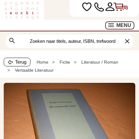
(0)
MENU
search
clear
Terug
Home
Fictie
Literatuur / Roman
Vertaalde Literatuur