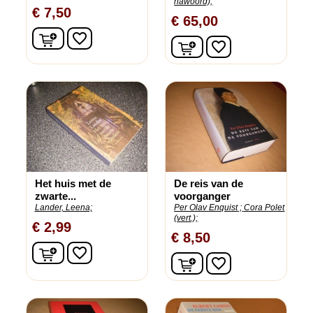
nawoord);
€ 7,50
€ 65,00
In winkelwagen
favorite_border
In winkelwagen
favorite_border
Het huis met de
De reis van de
zwarte...
voorganger
Lander, Leena;
Per Olav Enquist ;
Cora Polet
(vert.);
€ 2,99
€ 8,50
In winkelwagen
favorite_border
In winkelwagen
favorite_border