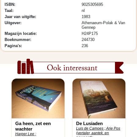
ISBN:
9025305695
Taal:
nl
Jaar van uitgifte:
1983
Uitgever:
Athenaeum-Polak & Van
Gennep
Magazijn locatie:
H24P175
Boeknummer:
244730
Pagina's:
236
Ook interessant
Ga heen, zet een
De Lusiaden
wachter
Luis de Camoes ;
Arie Pos
(vertaler, aantek. en
Harper Lee ;