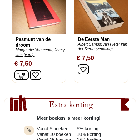
Pasmunt van de
De Eerste Man
droom
Albert Camus;
Jan Pieter van
der Sterre (vertaling);
Marguerite Yourcenar;
Jenny
Tuin (vert.) ;
€ 7,50
€ 7,50
favorite_border
In winkelwagen
favorite_border
Extra korting
Meer boeken is meer korting!
Vanaf 5 boeken
5% korting
%
Vanaf 10 boeken
10% korting
Vanaf 15 boeken
15% korting