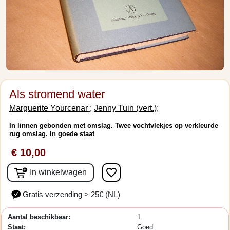
Als stromend water
Marguerite Yourcenar ;
Jenny Tuin (vert.);
In linnen gebonden met omslag. Twee vochtvlekjes op verkleurde
rug omslag. In goede staat
€ 10,00
favorite_border
In winkelwagen
Gratis verzending > 25€ (NL)
Aantal beschikbaar:
1
Staat:
Goed