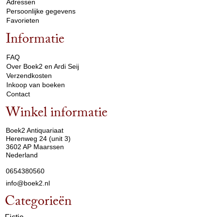
Adressen
Persoonlijke gegevens
Favorieten
Informatie
arrow_drop_down
FAQ
Over Boek2 en Ardi Seij
Verzendkosten
Inkoop van boeken
Contact
Winkel informatie
arrow_drop_down
Boek2 Antiquariaat
Herenweg 24 (unit 3)
3602 AP Maarssen
Nederland
0654380560
info@boek2.nl
Categorieën