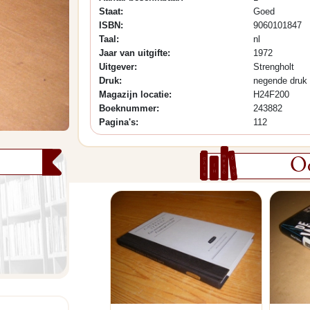
Staat:
Goed
ISBN:
9060101847
Taal:
nl
Jaar van uitgifte:
1972
Uitgever:
Strengholt
Druk:
negende druk 
Magazijn locatie:
H24F200
Boeknummer:
243882
Pagina's:
112
Oo