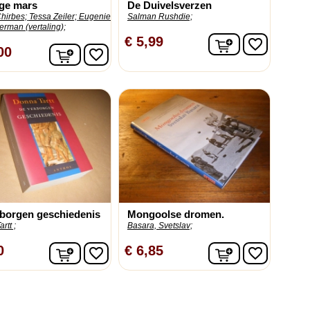
nge mars
De Duivelsverzen
hirbes;
Tessa Zeiler;
Eugenie
Salman Rushdie;
rman (vertaling);
In winkelwag
€ 5,99
favorite_border
In winkelwagen
00
favorite_border
borgen geschiedenis
Mongoolse dromen.
rtt ;
Basara, Svetslav;
In winkelwagen
In winkelwag
0
€ 6,85
favorite_border
favorite_border