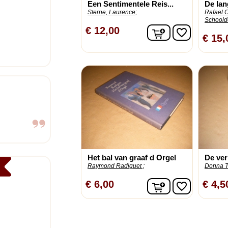
Een Sentimentele Reis...
De la
Sterne, Laurence;
Rafael C
Schoolde
In winkelwagen
€ 12,00
favorite_border
€ 15,
Het bal van graaf d Orgel
De ver
Raymond Radiguet ;
Donna Ta
In winkelwagen
€ 6,00
€ 4,5
favorite_border