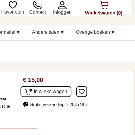
Favorieten
Inloggen
Contact
Winkelwagen
(0)
ormatief
Andere talen
Overige boeken
€ 15,00
favorite_border
In winkelwagen
taat
Gratis verzending > 25€ (NL)
tische