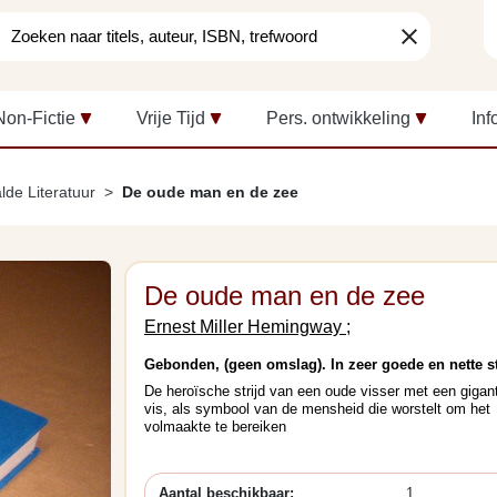
clear
Non-Fictie
Vrije Tijd
Pers. ontwikkeling
Inf
lde Literatuur
De oude man en de zee
De oude man en de zee
Ernest Miller Hemingway ;
Gebonden, (geen omslag). In zeer goede en nette s
De heroïsche strijd van een oude visser met een gigan
vis, als symbool van de mensheid die worstelt om het
volmaakte te bereiken
Aantal beschikbaar:
1