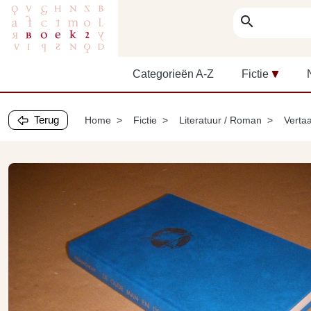
search
Categorieën A-Z
Fictie
Terug
Home
Fictie
Literatuur / Roman
Vertaa