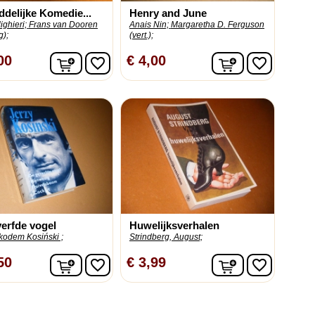
delijke Komedie...
Henry and June
ighieri;
Frans van Dooren
Anais Nin;
Margaretha D. Ferguson
g);
(vert.);
In winkelwagen
In winkelwag
00
€ 4,00
favorite_border
favorite_border
erfde vogel
Huwelijksverhalen
kodem Kosiński ;
Strindberg, August;
In winkelwagen
In winkelwag
50
€ 3,99
favorite_border
favorite_border