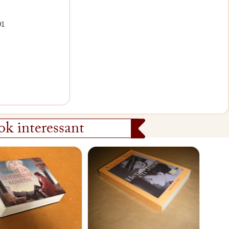
91
k interessant