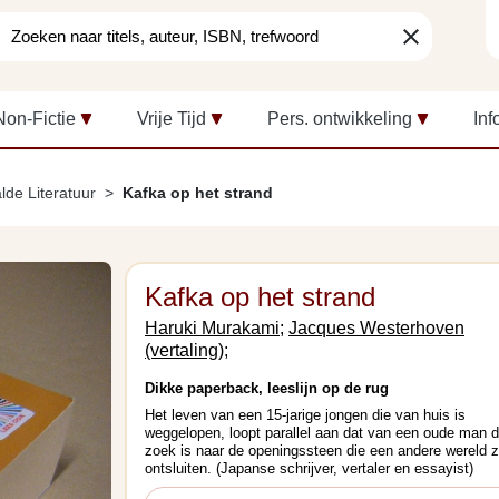
clear
Non-Fictie
Vrije Tijd
Pers. ontwikkeling
Inf
lde Literatuur
Kafka op het strand
Kafka op het strand
Haruki Murakami;
Jacques Westerhoven
(vertaling);
Dikke paperback, leeslijn op de rug
Het leven van een 15-jarige jongen die van huis is
weggelopen, loopt parallel aan dat van een oude man d
zoek is naar de openingssteen die een andere wereld z
ontsluiten. (Japanse schrijver, vertaler en essayist)