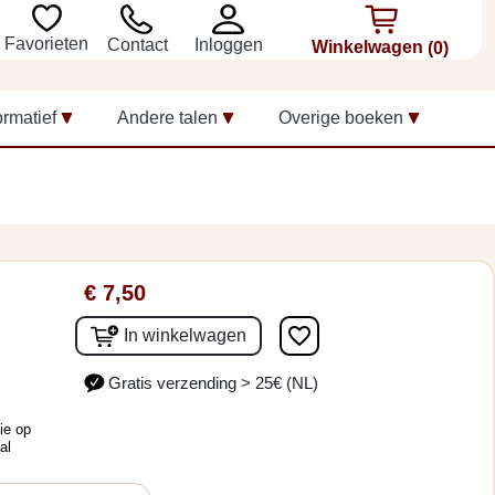
Favorieten
Inloggen
Contact
Winkelwagen
(0)
ormatief
Andere talen
Overige boeken
€ 7,50
favorite_border
In winkelwagen
Gratis verzending > 25€ (NL)
ie op
al