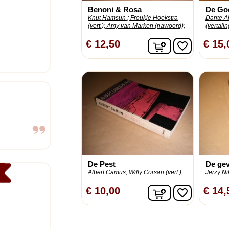
Benoni & Rosa
De God
Knut Hamsun ;
Froukje Hoekstra
Dante Al
(vert.);
Amy van Marken (nawoord);
(vertalin
In winkelwagen
€ 12,50
€ 15,
favorite_border
De Pest
De gev
Albert Camus;
Willy Corsari (vert.);
Jerzy Ni
In winkelwagen
€ 10,00
€ 14,
favorite_border