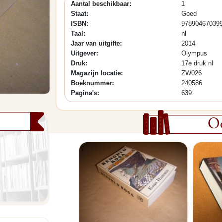
Aantal beschikbaar:
1
Staat:
Goed
ISBN:
97890467039
Taal:
nl
Jaar van uitgifte:
2014
Uitgever:
Olympus
Druk:
17e druk nl
Magazijn locatie:
ZW026
Boeknummer:
240586
Pagina's:
639
Oo