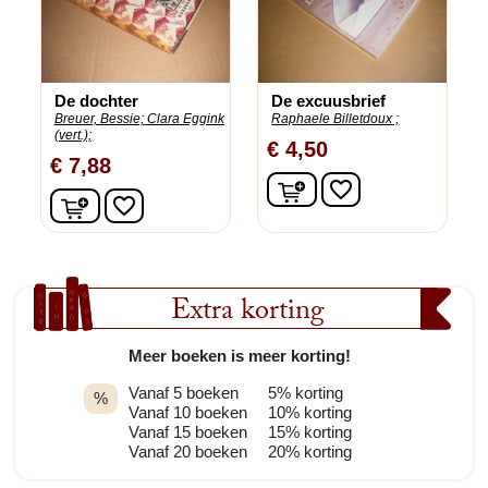
De dochter
De excuusbrief
Breuer, Bessie;
Clara Eggink
Raphaele Billetdoux ;
(vert.);
€ 4,50
€ 7,88
In winkelwagen
favorite_border
In winkelwagen
favorite_border
Extra korting
Meer boeken is meer korting!
Vanaf 5 boeken
5% korting
%
Vanaf 10 boeken
10% korting
Vanaf 15 boeken
15% korting
Vanaf 20 boeken
20% korting