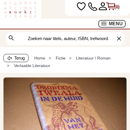
(0)
MENU
search
clear
Terug
Home
Fictie
Literatuur / Roman
Vertaalde Literatuur