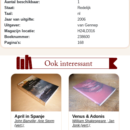
Aantal beschikbaar:
1
Staat:
Redelijk
Taal:
nl
Jaar van uitgifte:
2006
Uitgever:
van Gennep
Magazijn locatie:
H24LD316
Boeknummer:
238600
Pagina's:
168
Ook interessant
April in Spanje
Venus & Adonis
John Banville;
Arie Storm
William Shakespeare ;
Jan
(vert.);
Jonk (vert.);