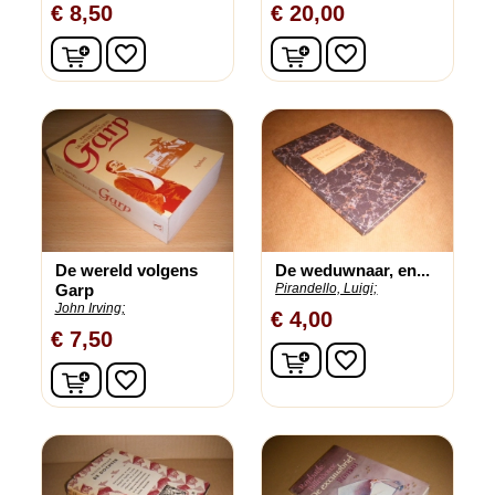
€ 8,50
€ 20,00
In winkelwagen
In winkelwagen
favorite_border
favorite_border
De wereld volgens
De weduwnaar, en...
Garp
Pirandello, Luigi;
John Irving;
€ 4,00
€ 7,50
In winkelwagen
favorite_border
In winkelwagen
favorite_border