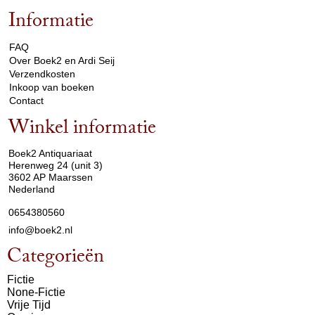
Informatie
arrow_drop_down
FAQ
Over Boek2 en Ardi Seij
Verzendkosten
Inkoop van boeken
Contact
Winkel informatie
arrow_drop_down
Boek2 Antiquariaat
Herenweg 24 (unit 3)
3602 AP Maarssen
Nederland
0654380560
info@boek2.nl
Categorieën
Fictie
None-Fictie
Vrije Tijd