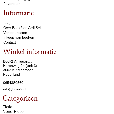
Favorieten
Informatie
arrow_drop_down
FAQ
Over Boek2 en Ardi Seij
Verzendkosten
Inkoop van boeken
Contact
Winkel informatie
arrow_drop_down
Boek2 Antiquariaat
Herenweg 24 (unit 3)
3602 AP Maarssen
Nederland
0654380560
info@boek2.nl
Categorieën
Fictie
None-Fictie