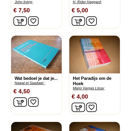
John Irving;
H. Rider Haggard;
€ 7,50
€ 5,00
In winkelwagen
In winkelwagen
favorite_border
favorite_border
Wat bedoel je dat je...
Het Paradijs om de
Nawal el Saadawi ;
Hoek
Mario Vargas Llosa;
€ 4,50
€ 4,00
In winkelwagen
favorite_border
In winkelwagen
favorite_border