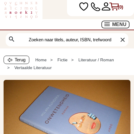
(0)
MENU
search
clear
Terug
Home
Fictie
Literatuur / Roman
Vertaalde Literatuur