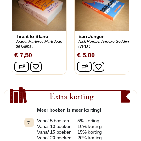
Tirant lo Blanc
Een Jongen
Joanot Martorell Martí Joan
Nick Hornby;
Anneke Goddijn
de Galba ;
(vert.) ;
€ 7,50
€ 5,00
In winkelwagen
In winkelwagen
favorite_border
favorite_border
Extra korting
Meer boeken is meer korting!
Vanaf 5 boeken
5% korting
%
Vanaf 10 boeken
10% korting
Vanaf 15 boeken
15% korting
Vanaf 20 boeken
20% korting