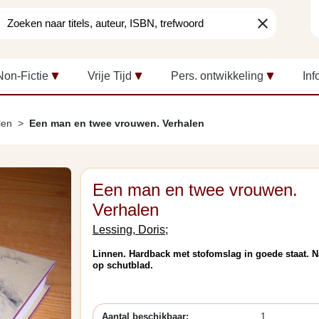
clear
Non-Fictie
Vrije Tijd
Pers. ontwikkeling
Inf
len
Een man en twee vrouwen. Verhalen
Een man en twee vrouwen.
Verhalen
Lessing, Doris;
Linnen. Hardback met stofomslag in goede staat. 
op schutblad.
Aantal beschikbaar:
1