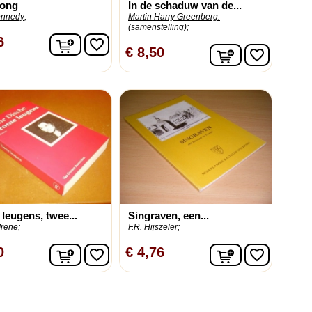
song
In de schaduw van de...
nnedy;
Martin Harry Greenberg.
(samenstelling);
In winkelwagen
6
favorite_border
In winkelwag
€ 8,50
favorite_border
leugens, twee...
Singraven, een...
Irene;
F.R. Hijszeler;
In winkelwagen
In winkelwag
0
€ 4,76
favorite_border
favorite_border