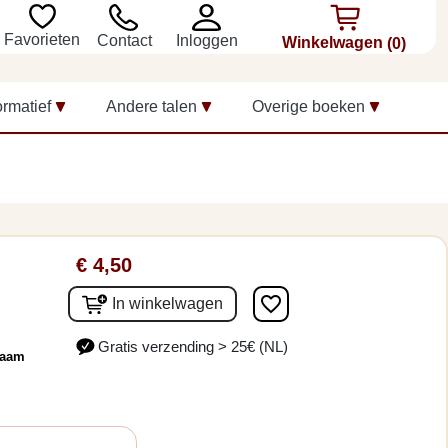
Favorieten
Inloggen
Contact
Winkelwagen
(0)
ormatief
Andere talen
Overige boeken
€ 4,50
favorite_border
In winkelwagen
Gratis verzending > 25€ (NL)
Naam