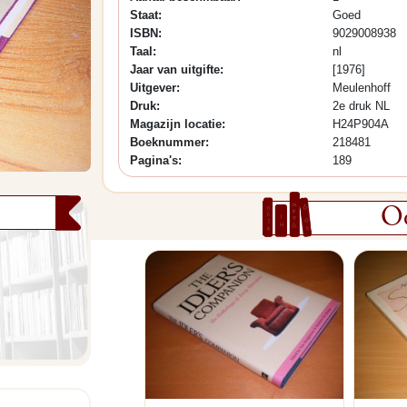
Staat:
Goed
ISBN:
9029008938
Taal:
nl
Jaar van uitgifte:
[1976]
Uitgever:
Meulenhoff
Druk:
2e druk NL
Magazijn locatie:
H24P904A
Boeknummer:
218481
Pagina's:
189
Oo