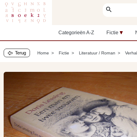
search
Categorieën A-Z
Fictie
Terug
Home
Fictie
Literatuur / Roman
Verha