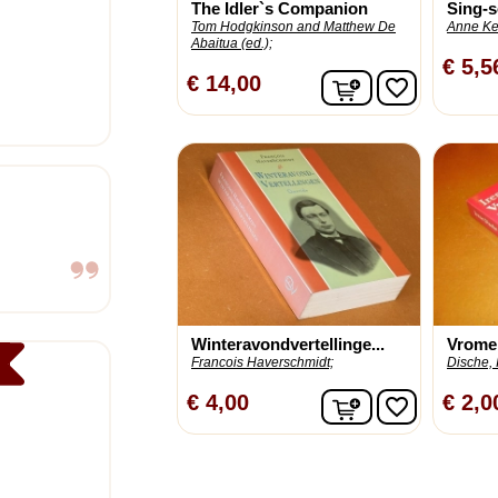
The Idler`s Companion
Sing-
Tom Hodgkinson and Matthew De
Anne Ke
Abaitua (ed.);
€ 5,5
In winkelwagen
€ 14,00
favorite_border
Winteravondvertellinge...
Vrome 
Francois Haverschmidt;
Dische, 
In winkelwagen
€ 4,00
€ 2,0
favorite_border