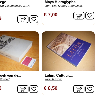
ege...
Maya Hieroglyphs...
De Villiers en Jill G. De
John Eric Sidney Thompson;
In winkelwag
€ 7,00
favorite_border
In winkelwagen
9
favorite_border
ek van de...
Latijn. Cultuur,...
 Norbert;
Tore Janson;
In winkelwagen
In winkelwag
0
€ 8,50
favorite_border
favorite_border