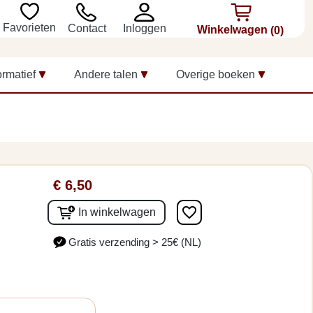
Favorieten
Inloggen
Contact
Winkelwagen
(0)
ormatief
Andere talen
Overige boeken
€ 6,50
favorite_border
In winkelwagen
Gratis verzending > 25€ (NL)