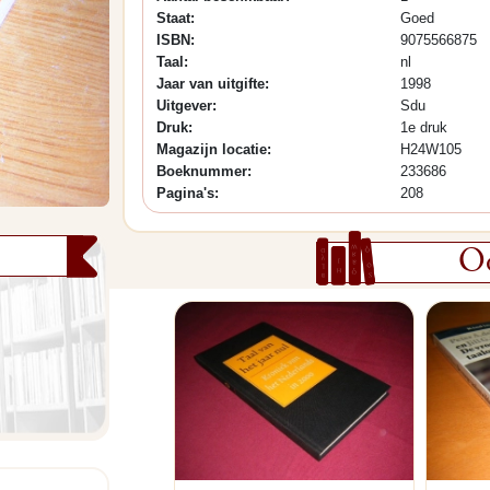
Staat:
Goed
ISBN:
9075566875
Taal:
nl
Jaar van uitgifte:
1998
Uitgever:
Sdu
Druk:
1e druk
Magazijn locatie:
H24W105
Boeknummer:
233686
Pagina's:
208
Oo