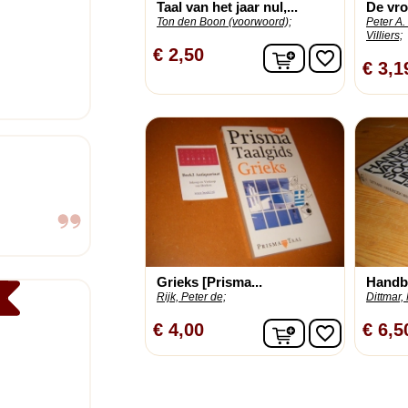
Taal van het jaar nul,...
De vro
Ton den Boon (voorwoord);
Peter A. 
Villiers;
In winkelwagen
€ 2,50
favorite_border
€ 3,1
Grieks [Prisma...
Handbo
Rijk, Peter de;
Dittmar,
In winkelwagen
€ 4,00
€ 6,5
favorite_border