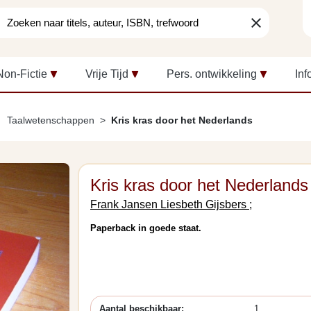
clear
Non-Fictie
Vrije Tijd
Pers. ontwikkeling
Inf
Taalwetenschappen
Kris kras door het Nederlands
Kris kras door het Nederlands
Frank Jansen Liesbeth Gijsbers ;
Paperback in goede staat.
Aantal beschikbaar:
1