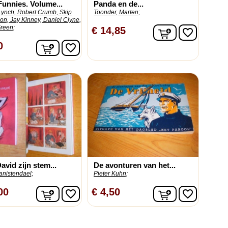
Funnies. Volume...
Panda en de...
Lynch, Robert Crumb, Skip
Toonder, Marten;
on, Jay Kinney, Daniel Clyne,
Green;
In winkelwag
€ 14,85
favorite_border
In winkelwagen
0
favorite_border
avid zijn stem...
De avonturen van het...
anistendael;
Pieter Kuhn;
In winkelwagen
In winkelwag
00
€ 4,50
favorite_border
favorite_border