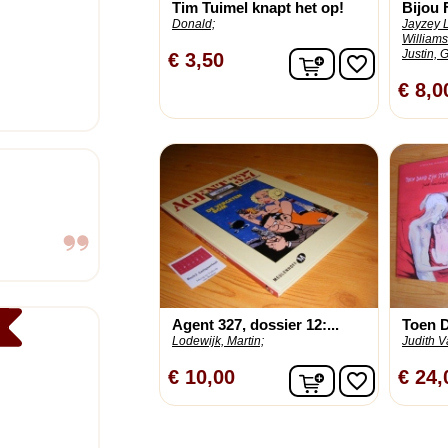
Tim Tuimel knapt het op!
Bijou 
Donald;
Jayzey 
Williams
Justin, 
In winkelwagen
€ 3,50
favorite_border
€ 8,0
Agent 327, dossier 12:...
Toen D
Lodewijk, Martin;
Judith V
In winkelwagen
€ 10,00
€ 24,
favorite_border