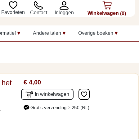
Favorieten
Inloggen
Contact
Winkelwagen
(0)
ormatief
Andere talen
Overige boeken
 het
€ 4,00
favorite_border
In winkelwagen
Gratis verzending > 25€ (NL)
r