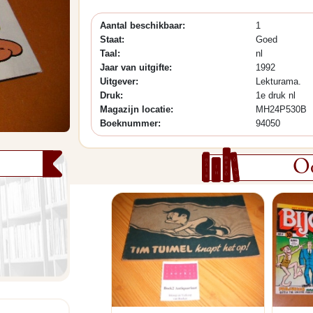
Aantal beschikbaar:
1
Staat:
Goed
Taal:
nl
Jaar van uitgifte:
1992
Uitgever:
Lekturama.
Druk:
1e druk nl
Magazijn locatie:
MH24P530B
Boeknummer:
94050
Oo