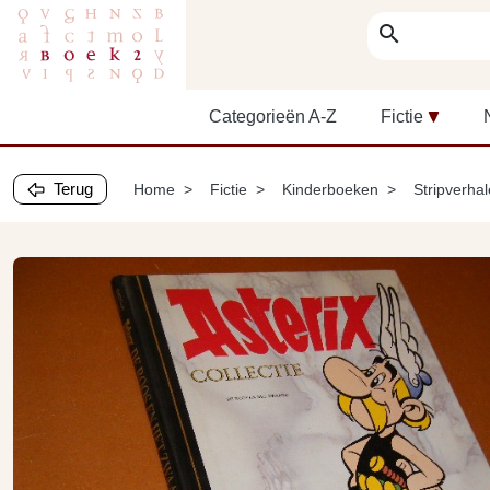
search
Categorieën A-Z
Fictie
Terug
Home
Fictie
Kinderboeken
Stripverha