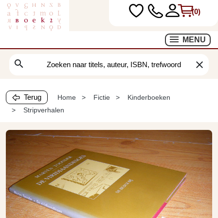
(0)
MENU
search
clear
Terug
Home
Fictie
Kinderboeken
Stripverhalen