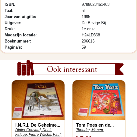
ISBN:
9789023461463
Taal:
nl
Jaar van uitgifte:
1995
Uitgever:
De Bezige Bij
Druk:
1e druk
Magazijn locatie:
H24LD368
Boeknummer:
206613
Pagina's:
59
Ook interessant
I.N.R.I, De Geheime...
Tom Poes en de...
Didier Convard, Denis
Toonder, Marten;
Falque, Pierre Wachs, Paul;