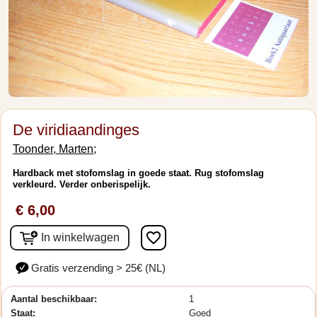
De viridiaandinges
Toonder, Marten;
Hardback met stofomslag in goede staat. Rug stofomslag
verkleurd. Verder onberispelijk.
€ 6,00
favorite_border
In winkelwagen
Gratis verzending > 25€ (NL)
Aantal beschikbaar:
1
Staat:
Goed