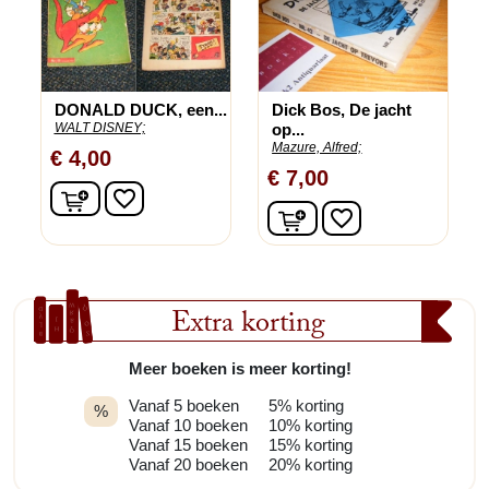
DONALD DUCK, een...
Dick Bos, De jacht
WALT DISNEY;
op...
Mazure, Alfred;
€ 4,00
€ 7,00
In winkelwagen
favorite_border
In winkelwagen
favorite_border
Extra korting
Meer boeken is meer korting!
Vanaf 5 boeken
5% korting
%
Vanaf 10 boeken
10% korting
Vanaf 15 boeken
15% korting
Vanaf 20 boeken
20% korting