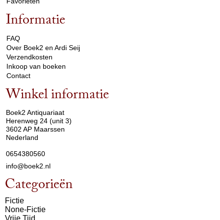
Favorieten
Informatie
arrow_drop_down
FAQ
Over Boek2 en Ardi Seij
Verzendkosten
Inkoop van boeken
Contact
Winkel informatie
arrow_drop_down
Boek2 Antiquariaat
Herenweg 24 (unit 3)
3602 AP Maarssen
Nederland
0654380560
info@boek2.nl
Categorieën
Fictie
None-Fictie
Vrije Tijd