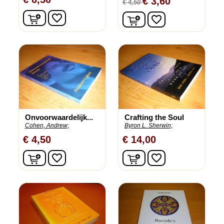
€ 3,60
€ 4,50
In winkelwagen
In winkelwagen
favorite_border
favorite_border
Onvoorwaardelijk...
Crafting the Soul
Cohen, Andrew;
Byron L. Sherwin;
€ 4,50
€ 14,00
In winkelwagen
In winkelwagen
favorite_border
favorite_border