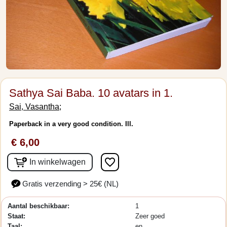
Sathya Sai Baba. 10 avatars in 1.
Sai, Vasantha;
Paperback in a very good condition. Ill.
€ 6,00
favorite_border
In winkelwagen
Gratis verzending > 25€ (NL)
Aantal beschikbaar:
1
Staat:
Zeer goed
Taal:
en