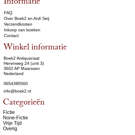
Informatie
arrow_drop_down
FAQ
Over Boek2 en Ardi Seij
Verzendkosten
Inkoop van boeken
Contact
Winkel informatie
arrow_drop_down
Boek2 Antiquariaat
Herenweg 24 (unit 3)
3602 AP Maarssen
Nederland
0654380560
info@boek2.nl
Categorieën
Fictie
None-Fictie
Vrije Tijd
Overig