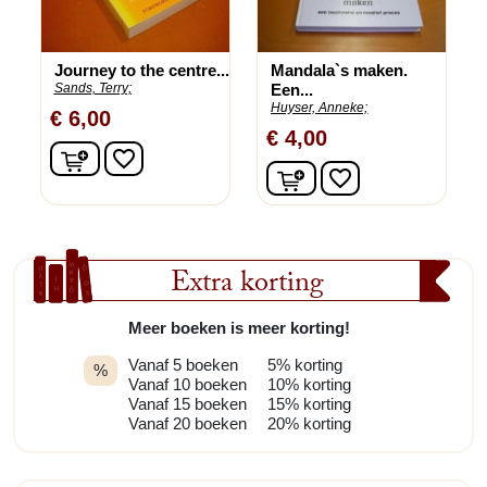
Journey to the centre...
Mandala`s maken.
Sands, Terry;
Een...
Huyser, Anneke;
€ 6,00
€ 4,00
In winkelwagen
favorite_border
In winkelwagen
favorite_border
Extra korting
Meer boeken is meer korting!
Vanaf 5 boeken
5% korting
%
Vanaf 10 boeken
10% korting
Vanaf 15 boeken
15% korting
Vanaf 20 boeken
20% korting