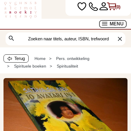
(0)
MENU
search
clear
Terug
Home
Pers. ontwikkeling
Spirituele boeken
Spiritualiteit