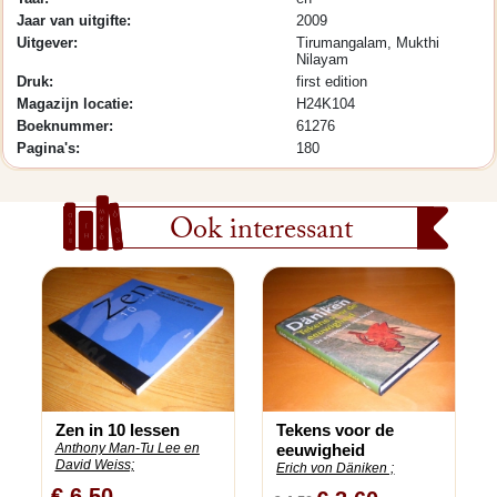
Jaar van uitgifte:
2009
Uitgever:
Tirumangalam, Mukthi
Nilayam
Druk:
first edition
Magazijn locatie:
H24K104
Boeknummer:
61276
Pagina's:
180
Ook interessant
Zen in 10 lessen
Tekens voor de
Anthony Man-Tu Lee en
eeuwigheid
David Weiss;
Erich von Däniken ;
€ 6,50