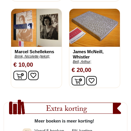
Marcel Schellekens
James McNeill,
Brink, Nicolette (tekst);
Whistler
Bell, Arthur;
€ 10,00
€ 20,00
In winkelwagen
favorite_border
In winkelwagen
favorite_border
Extra korting
Meer boeken is meer korting!
Vanaf 5 boeken
5% korting