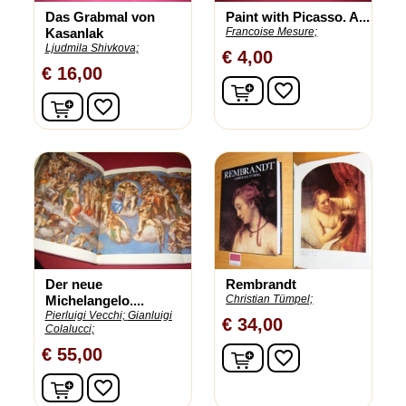
Das Grabmal von
Paint with Picasso. A...
Kasanlak
Francoise Mesure;
Ljudmila Shivkova;
€ 4,00
€ 16,00
In winkelwagen
favorite_border
In winkelwagen
favorite_border
Der neue
Rembrandt
Michelangelo....
Christian Tümpel;
Pierluigi Vecchi;
Gianluigi
€ 34,00
Colalucci;
In winkelwagen
€ 55,00
favorite_border
In winkelwagen
favorite_border