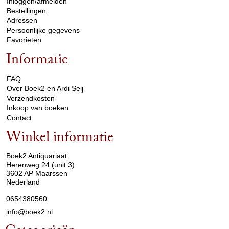
Inloggen/afmelden
Bestellingen
Adressen
Persoonlijke gegevens
Favorieten
Informatie
arrow_drop_down
FAQ
Over Boek2 en Ardi Seij
Verzendkosten
Inkoop van boeken
Contact
Winkel informatie
arrow_drop_down
Boek2 Antiquariaat
Herenweg 24 (unit 3)
3602 AP Maarssen
Nederland
0654380560
info@boek2.nl