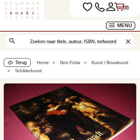
(0)
MENU
search
clear
Terug
Home
Non-Fictie
Kunst / Bouwkunst
Schilderkunst