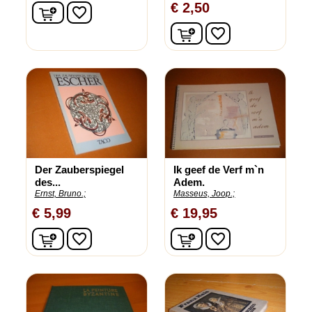
€ 2,50
In winkelwagen
favorite_border
In winkelwagen
favorite_border
Der Zauberspiegel
Ik geef de Verf m`n
des...
Adem.
Ernst, Bruno.;
Masseus, Joop.;
€ 5,99
€ 19,95
In winkelwagen
In winkelwagen
favorite_border
favorite_border