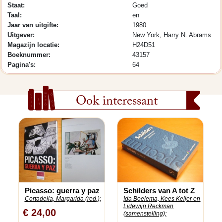
Staat:
Goed
Taal:
en
Jaar van uitgifte:
1980
Uitgever:
New York, Harry N. Abrams
Magazijn locatie:
H24D51
Boeknummer:
43157
Pagina's:
64
Ook interessant
Picasso: guerra y paz
Schilders van A tot Z
Cortadella, Margarida (red.);
Ida Boelema, Kees Keijer en
Lidewijn Reckman
€ 24,00
(samenstelling);