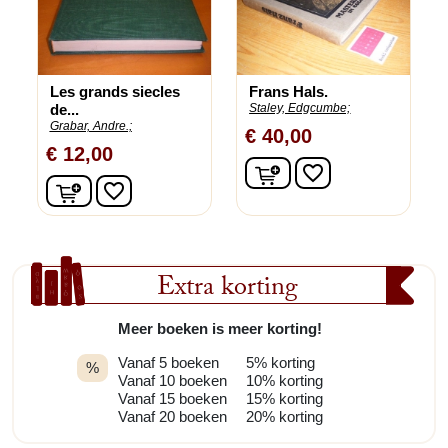
Les grands siecles
Frans Hals.
de...
Staley, Edgcumbe;
Grabar, Andre.;
€ 40,00
€ 12,00
In winkelwagen
favorite_border
In winkelwagen
favorite_border
Extra korting
Meer boeken is meer korting!
Vanaf 5 boeken
5% korting
%
Vanaf 10 boeken
10% korting
Vanaf 15 boeken
15% korting
Vanaf 20 boeken
20% korting