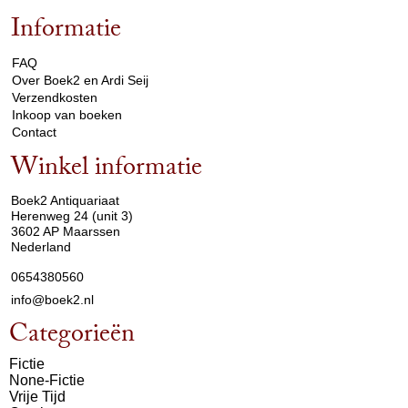
Informatie
arrow_drop_down
FAQ
Over Boek2 en Ardi Seij
Verzendkosten
Inkoop van boeken
Contact
Winkel informatie
arrow_drop_down
Boek2 Antiquariaat
Herenweg 24 (unit 3)
3602 AP Maarssen
Nederland
0654380560
info@boek2.nl
Categorieën
Fictie
None-Fictie
Vrije Tijd