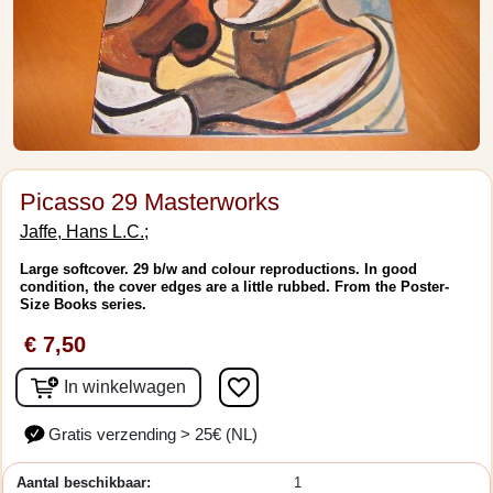
Picasso 29 Masterworks
Jaffe, Hans L.C.;
Large softcover. 29 b/w and colour reproductions. In good
condition, the cover edges are a little rubbed. From the Poster-
Size Books series.
€ 7,50
favorite_border
In winkelwagen
Gratis verzending > 25€ (NL)
Aantal beschikbaar:
1