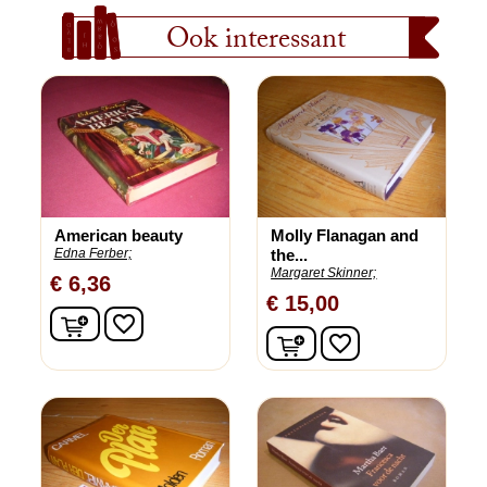
Ook interessant
American beauty
Molly Flanagan and
Edna Ferber;
the...
Margaret Skinner;
€ 6,36
€ 15,00
In winkelwagen
favorite_border
In winkelwagen
favorite_border