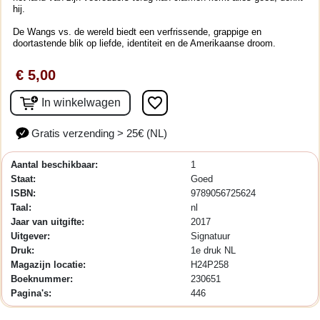
hij.
De Wangs vs. de wereld biedt een verfrissende, grappige en
doortastende blik op liefde, identiteit en de Amerikaanse droom.
€ 5,00
favorite_border
In winkelwagen
Gratis verzending > 25€ (NL)
Aantal beschikbaar:
1
Staat:
Goed
ISBN:
9789056725624
Taal:
nl
Jaar van uitgifte:
2017
Uitgever:
Signatuur
Druk:
1e druk NL
Magazijn locatie:
H24P258
Boeknummer:
230651
Pagina's:
446