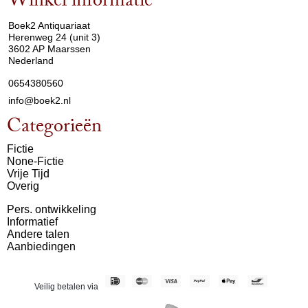
Winkel informatie
arrow_drop_down
Boek2 Antiquariaat
Herenweg 24 (unit 3)
3602 AP Maarssen
Nederland
0654380560
info@boek2.nl
Categorieën
Fictie
None-Fictie
Vrije Tijd
Overig
Pers. ontwikkeling
Informatief
Andere talen
Aanbiedingen
Veilig betalen via