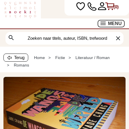
(0)
MENU
search
clear
Terug
Home
Fictie
Literatuur / Roman
Romans