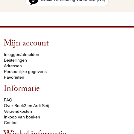
Mijn account
arrow_drop_down
Inloggen/afmelden
Bestellingen
Adressen
Persoonlijke gegevens
Favorieten
Informatie
arrow_drop_down
FAQ
Over Boek2 en Ardi Seij
Verzendkosten
Inkoop van boeken
Contact