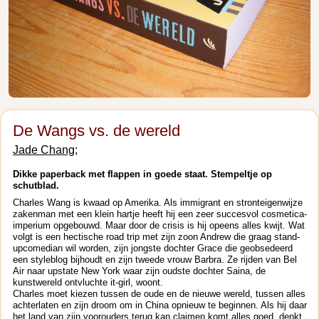
De Wangs vs. de wereld
Jade Chang;
Dikke paperback met flappen in goede staat. Stempeltje op
schutblad.
Charles Wang is kwaad op Amerika. Als immigrant en stronteigenwijze
zakenman met een klein hartje heeft hij een zeer succesvol cosmetica-
imperium opgebouwd. Maar door de crisis is hij opeens alles kwijt. Wat
volgt is een hectische road trip met zijn zoon Andrew die graag stand-
upcomedian wil worden, zijn jongste dochter Grace die geobsedeerd
een styleblog bijhoudt en zijn tweede vrouw Barbra. Ze rijden van Bel
Air naar upstate New York waar zijn oudste dochter Saina, de
kunstwereld ontvluchte it-girl, woont.
Charles moet kiezen tussen de oude en de nieuwe wereld, tussen alles
achterlaten en zijn droom om in China opnieuw te beginnen. Als hij daar
het land van zijn voorouders terug kan claimen komt alles goed, denkt