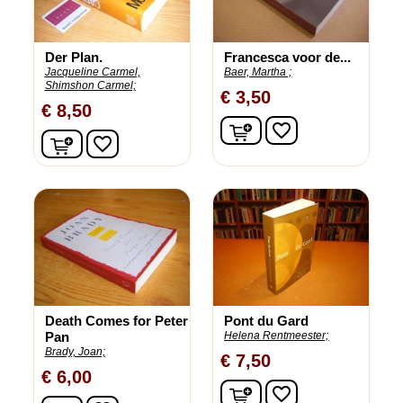
Der Plan.
Francesca voor de...
Jacqueline Carmel,
Baer, Martha ;
Shimshon Carmel;
€ 3,50
€ 8,50
In winkelwagen
favorite_border
In winkelwagen
favorite_border
Death Comes for Peter
Pont du Gard
Pan
Helena Rentmeester;
Brady, Joan;
€ 7,50
€ 6,00
In winkelwagen
favorite_border