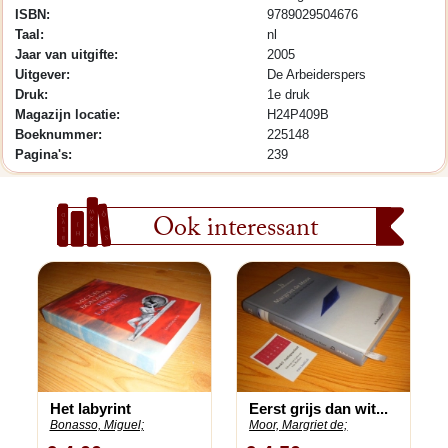
ISBN:
9789029504676
Taal:
nl
Jaar van uitgifte:
2005
Uitgever:
De Arbeiderspers
Druk:
1e druk
Magazijn locatie:
H24P409B
Boeknummer:
225148
Pagina's:
239
Ook interessant
Het labyrint
Eerst grijs dan wit...
Bonasso, Miguel;
Moor, Margriet de;