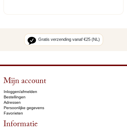
Gratis verzending vanaf €25 (NL)
Mijn account
arrow_drop_down
Inloggen/afmelden
Bestellingen
Adressen
Persoonlijke gegevens
Favorieten
Informatie
arrow_drop_down