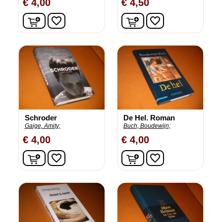
€ 4,00
€ 4,50
In winkelwagen
In winkelwagen
favorite_border
favorite_border
Schroder
De Hel. Roman
Gaige, Amity;
Buch, Boudewijn;
€ 4,00
€ 4,00
In winkelwagen
In winkelwagen
favorite_border
favorite_border