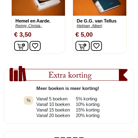
Hemel en Aarde.
De G.G. van Tellus
Reinig, Christa.;
Helman, Albert;
€ 3,50
€ 5,00
In winkelwagen
In winkelwagen
favorite_border
favorite_border
Extra korting
Meer boeken is meer korting!
Vanaf 5 boeken
5% korting
%
Vanaf 10 boeken
10% korting
Vanaf 15 boeken
15% korting
Vanaf 20 boeken
20% korting