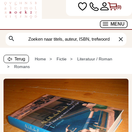
(0)
MENU
search
clear
Terug
Home
Fictie
Literatuur / Roman
Romans