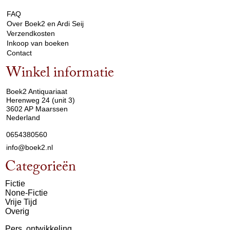
FAQ
Over Boek2 en Ardi Seij
Verzendkosten
Inkoop van boeken
Contact
Winkel informatie
arrow_drop_down
Boek2 Antiquariaat
Herenweg 24 (unit 3)
3602 AP Maarssen
Nederland
0654380560
info@boek2.nl
Categorieën
Fictie
None-Fictie
Vrije Tijd
Overig
Pers. ontwikkeling