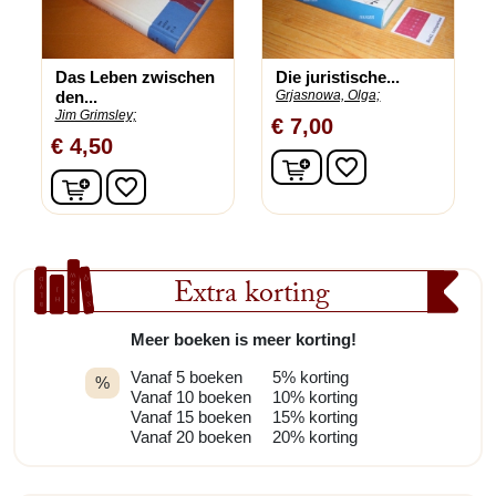
Das Leben zwischen
Die juristische...
den...
Grjasnowa, Olga;
Jim Grimsley;
€ 7,00
€ 4,50
In winkelwagen
favorite_border
In winkelwagen
favorite_border
Extra korting
Meer boeken is meer korting!
Vanaf 5 boeken
5% korting
%
Vanaf 10 boeken
10% korting
Vanaf 15 boeken
15% korting
Vanaf 20 boeken
20% korting