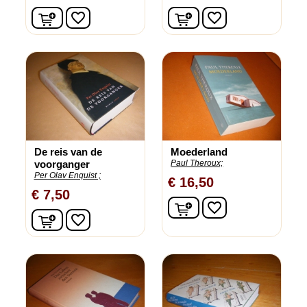
In winkelwagen
In winkelwagen
favorite_border
favorite_border
De reis van de
Moederland
voorganger
Paul Theroux;
Per Olav Enquist ;
€ 16,50
€ 7,50
In winkelwagen
favorite_border
In winkelwagen
favorite_border