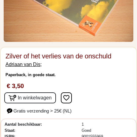
Zilver of het verlies van de onschuld
Adriaan van Dis;
Paperback, in goede staat.
€ 3,50
favorite_border
In winkelwagen
Gratis verzending > 25€ (NL)
Aantal beschikbaar:
1
Staat:
Goed
ISBN:
9001555969