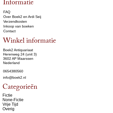
Informatie
arrow_drop_down
FAQ
Over Boek2 en Ardi Seij
Verzendkosten
Inkoop van boeken
Contact
Winkel informatie
arrow_drop_down
Boek2 Antiquariaat
Herenweg 24 (unit 3)
3602 AP Maarssen
Nederland
0654380560
info@boek2.nl
Categorieën
Fictie
None-Fictie
Vrije Tijd
Overig