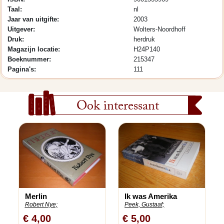
Taal:
nl
Jaar van uitgifte:
2003
Uitgever:
Wolters-Noordhoff
Druk:
herdruk
Magazijn locatie:
H24P140
Boeknummer:
215347
Pagina's:
111
Ook interessant
Merlin
Ik was Amerika
Robert Nye;
Peek, Gustaaf;
€ 4,00
€ 5,00