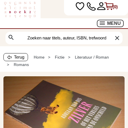
(0)
MENU
search
clear
Terug
Home
Fictie
Literatuur / Roman
Romans