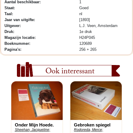
Aantal beschikbaar:
1
Staat:
Goed
Taal:
nl
Jaar van uitgifte:
[1893]
Uitgever:
L.J. Veen, Amsterdam
Druk:
1e druk
Magazijn locatie:
H24P045
Boeknummer:
120689
Pagina's:
256 + 265
Ook interessant
Onder Mijn Hoede.
Gebroken spiegel
Sheehan, Jacqueline;
Rodoreda, Merce;