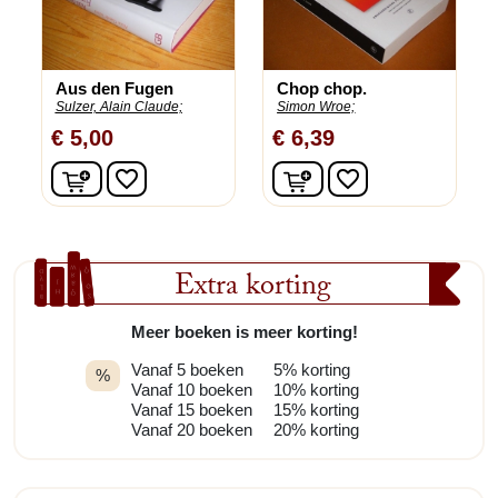
Aus den Fugen
Chop chop.
Sulzer, Alain Claude;
Simon Wroe;
€ 5,00
€ 6,39
In winkelwagen
In winkelwagen
favorite_border
favorite_border
Extra korting
Meer boeken is meer korting!
Vanaf 5 boeken
5% korting
%
Vanaf 10 boeken
10% korting
Vanaf 15 boeken
15% korting
Vanaf 20 boeken
20% korting