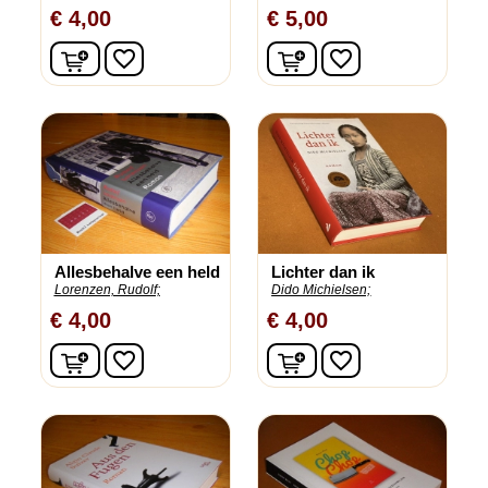
€ 4,00
€ 5,00
In winkelwagen
In winkelwagen
favorite_border
favorite_border
Allesbehalve een held
Lichter dan ik
Lorenzen, Rudolf;
Dido Michielsen;
€ 4,00
€ 4,00
In winkelwagen
In winkelwagen
favorite_border
favorite_border