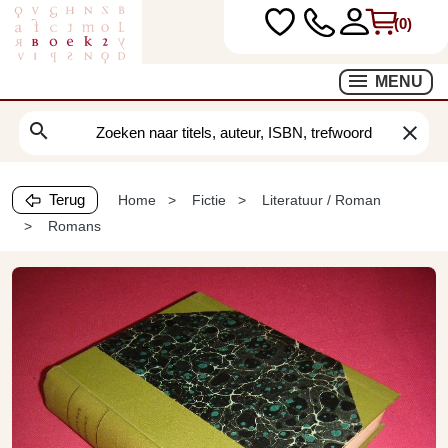
(0)
MENU
search
clear
Terug
Home
Fictie
Literatuur / Roman
Romans