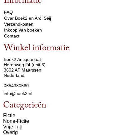
Informatie
arrow_drop_down
FAQ
Over Boek2 en Ardi Seij
Verzendkosten
Inkoop van boeken
Contact
Winkel informatie
arrow_drop_down
Boek2 Antiquariaat
Herenweg 24 (unit 3)
3602 AP Maarssen
Nederland
0654380560
info@boek2.nl
Categorieën
Fictie
None-Fictie
Vrije Tijd
Overig