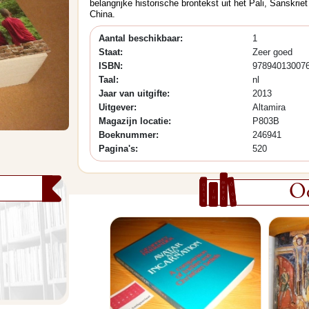
belangrijke historische brontekst uit het Pali, Sanskriet
China.
Aantal beschikbaar:
1
Staat:
Zeer goed
ISBN:
97894013007
Taal:
nl
Jaar van uitgifte:
2013
Uitgever:
Altamira
Magazijn locatie:
P803B
Boeknummer:
246941
Pagina's:
520
Oo