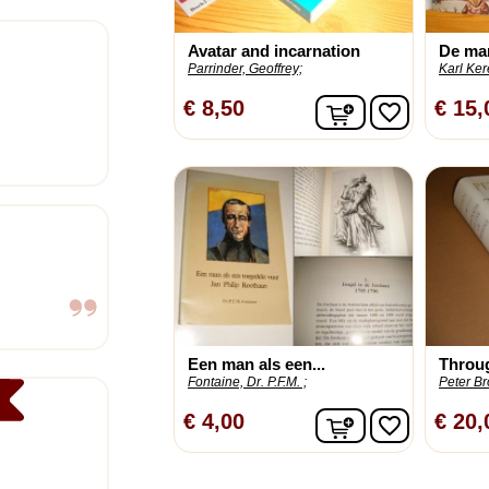
Avatar and incarnation
De ma
Parrinder, Geoffrey;
Karl Ker
In winkelwagen
€ 8,50
€ 15,
favorite_border
Een man als een...
Throug
Fontaine, Dr. P.F.M. ;
Peter Br
In winkelwagen
€ 4,00
€ 20,
favorite_border