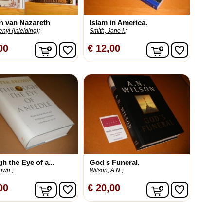
n van Nazareth
Islam in America.
enyi (inleiding);
Smith, Jane I.;
In winkelwagen
In winkelwag
00
€ 12,00
favorite_border
favorite_border
h the Eye of a...
God s Funeral.
own ;
Wilson, A.N.;
In winkelwagen
In winkelwag
00
€ 20,00
favorite_border
favorite_border