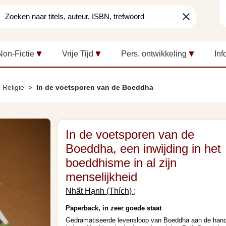
clear
Non-Fictie
Vrije Tijd
Pers. ontwikkeling
Inf
Religie
In de voetsporen van de Boeddha
In de voetsporen van de
Boeddha, een inwijding in het
boeddhisme in al zijn
menselijkheid
Nhất Hạnh (Thích) ;
Paperback, in zeer goede staat
Gedramatiseerde levensloop van Boeddha aan de han