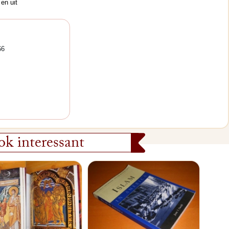
 en uit
66
k interessant