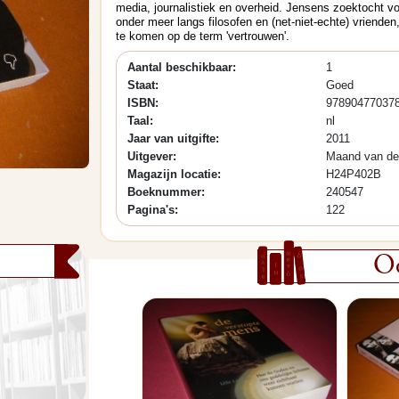
media, journalistiek en overheid. Jensens zoektocht vo
onder meer langs filosofen en (net-niet-echte) vrienden
te komen op de term 'vertrouwen'.
Aantal beschikbaar:
1
Staat:
Goed
ISBN:
97890477037
Taal:
nl
Jaar van uitgifte:
2011
Uitgever:
Maand van de 
Magazijn locatie:
H24P402B
Boeknummer:
240547
Pagina's:
122
Oo