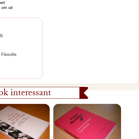
ert
, om uit
85
Filosofie
k interessant