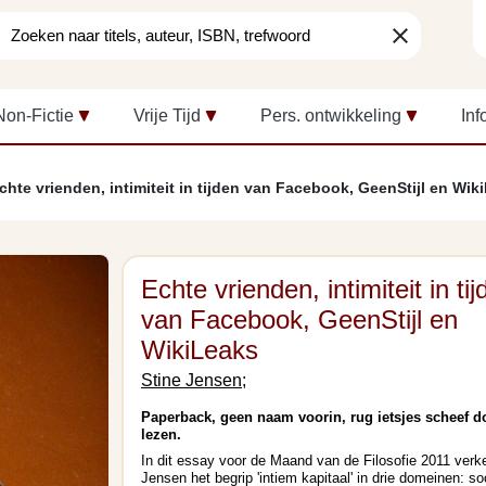
clear
Non-Fictie
Vrije Tijd
Pers. ontwikkeling
Inf
chte vrienden, intimiteit in tijden van Facebook, GeenStijl en Wik
Echte vrienden, intimiteit in ti
van Facebook, GeenStijl en
WikiLeaks
Stine Jensen;
Paperback, geen naam voorin, rug ietsjes scheef d
lezen.
In dit essay voor de Maand van de Filosofie 2011 verk
Jensen het begrip 'intiem kapitaal' in drie domeinen: so