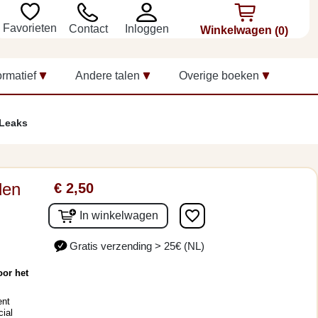
Favorieten
Inloggen
Contact
Winkelwagen
(0)
ormatief
Andere talen
Overige boeken
iLeaks
jden
€ 2,50
favorite_border
In winkelwagen
Gratis verzending > 25€ (NL)
oor het
ent
cial