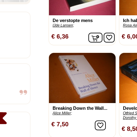
De verstopte mens
Ich hab
IJde Lansen;
Rosa Ain
In winkelwagen
€ 6,36
€ 6,0
favorite_border
Breaking Down the Wall...
Develo
Alice Miller;
Otfried 
Dorothy 
€ 7,50
favorite_border
€ 8,5