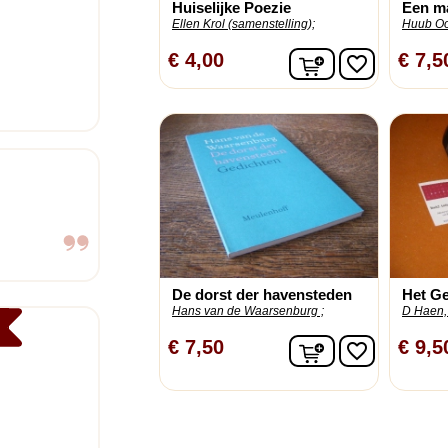
Huiselijke Poezie
Een ma
Ellen Krol (samenstelling);
Huub Oo
In winkelwagen
€ 4,00
€ 7,5
favorite_border
De dorst der havensteden
Het Ge
Hans van de Waarsenburg ;
D Haen, 
In winkelwagen
€ 7,50
€ 9,5
favorite_border