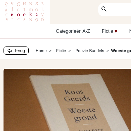
search
Categorieën A-Z
Fictie
Terug
Home
Fictie
Poezie Bundels
Woeste g