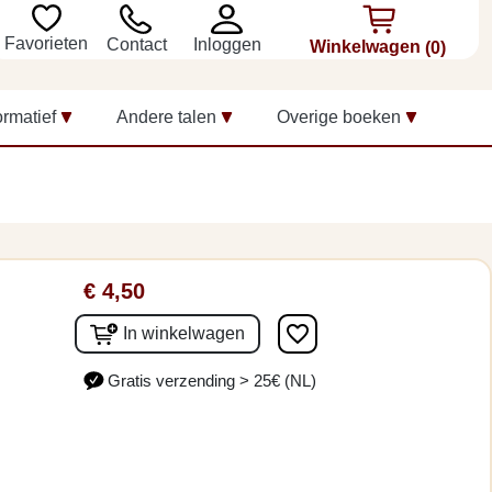
Favorieten
Inloggen
Contact
Winkelwagen
(0)
ormatief
Andere talen
Overige boeken
€ 4,50
favorite_border
In winkelwagen
Gratis verzending > 25€ (NL)