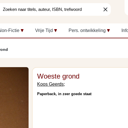
clear
Non-Fictie
Vrije Tijd
Pers. ontwikkeling
Inf
rond
Woeste grond
Koos Geerds;
Paperback, in zeer goede staat