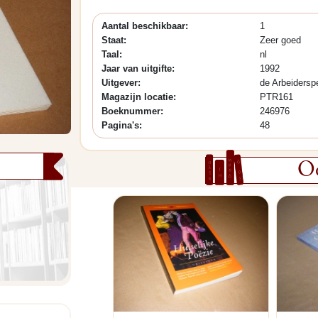
Aantal beschikbaar:
1
Staat:
Zeer goed
Taal:
nl
Jaar van uitgifte:
1992
Uitgever:
de Arbeidersp
Magazijn locatie:
PTR161
Boeknummer:
246976
Pagina's:
48
Oo