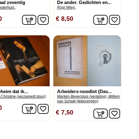
al zeventig
De ander. Gedichten en...
sterhuis ;
Rogi Wieg ;
In winkelwagen
In winkelwag
0
€ 8,50
favorite_border
favorite_border
heim dat ik...
Arbeiders-noodlot (Das...
Christine (verzameld door);
Martien Beversluis (vertaling), Willem
van Schaik (tekeningen);
In winkelwagen
0
favorite_border
In winkelwag
€ 7,50
favorite_border