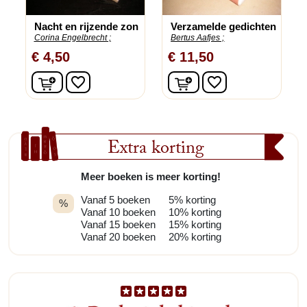
Nacht en rijzende zon
Verzamelde gedichten
Corina Engelbrecht ;
Bertus Aafjes ;
€ 4,50
€ 11,50
In winkelwagen
In winkelwagen
favorite_border
favorite_border
Extra korting
Meer boeken is meer korting!
Vanaf 5 boeken
5% korting
%
Vanaf 10 boeken
10% korting
Vanaf 15 boeken
15% korting
Vanaf 20 boeken
20% korting