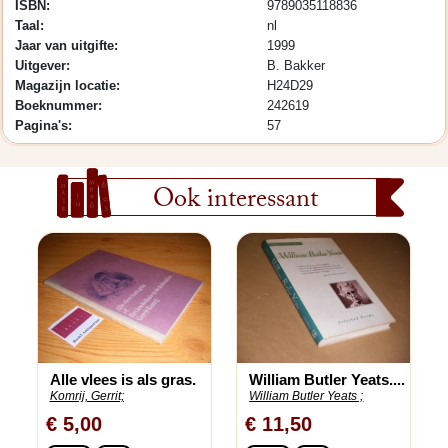
ISBN:
9789035118836
Taal:
nl
Jaar van uitgifte:
1999
Uitgever:
B. Bakker
Magazijn locatie:
H24D29
Boeknummer:
242619
Pagina's:
57
Ook interessant
Alle vlees is als gras.
William Butler Yeats....
Komrij, Gerrit;
William Butler Yeats ;
€ 5,00
€ 11,50