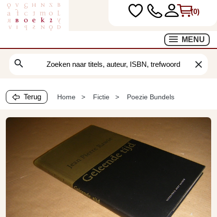
(0)
MENU
search
clear
Terug
Home
Fictie
Poezie Bundels