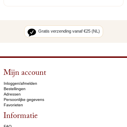
Gratis verzending vanaf €25 (NL)
Mijn account
arrow_drop_down
Inloggen/afmelden
Bestellingen
Adressen
Persoonlijke gegevens
Favorieten
Informatie
arrow_drop_down
FAQ