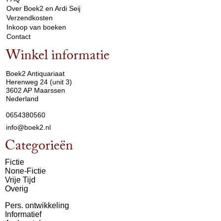
Over Boek2 en Ardi Seij
Verzendkosten
Inkoop van boeken
Contact
Winkel informatie
arrow_drop_down
Boek2 Antiquariaat
Herenweg 24 (unit 3)
3602 AP Maarssen
Nederland
0654380560
info@boek2.nl
Categorieën
Fictie
None-Fictie
Vrije Tijd
Overig
Pers. ontwikkeling
Informatief