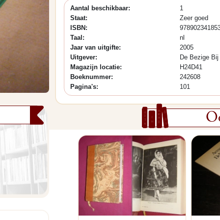
Aantal beschikbaar:
1
Staat:
Zeer goed
ISBN:
97890234185
Taal:
nl
Jaar van uitgifte:
2005
Uitgever:
De Bezige Bij
Magazijn locatie:
H24D41
Boeknummer:
242608
Pagina's:
101
Oo