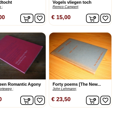
dtocht
Vogels vliegen toch
 ;
Remco Campert;
In winkelwagen
In winkelwag
00
€ 15,00
favorite_border
favorite_border
geen Romantic Agony
Forty poems [The New...
orteweg ;
John Lehmann;
In winkelwagen
In winkelwag
0
€ 23,50
favorite_border
favorite_border