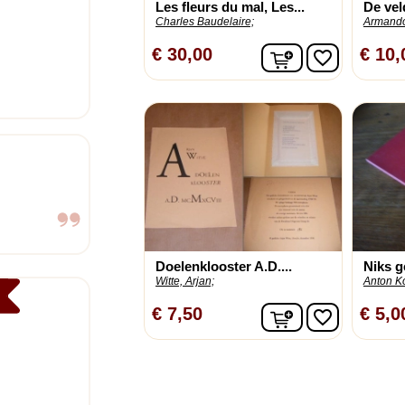
Les fleurs du mal, Les...
De vel
Charles Baudelaire;
Armando
In winkelwagen
€ 30,00
€ 10,
favorite_border
Doelenklooster A.D....
Niks 
Witte, Arjan;
Anton K
In winkelwagen
€ 7,50
€ 5,0
favorite_border