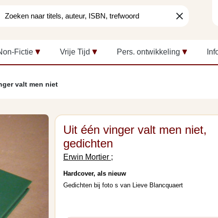
clear
Non-Fictie
Vrije Tijd
Pers. ontwikkeling
Inf
nger valt men niet
Uit één vinger valt men niet,
gedichten
Erwin Mortier ;
Hardcover, als nieuw
Gedichten bij foto s van Lieve Blancquaert