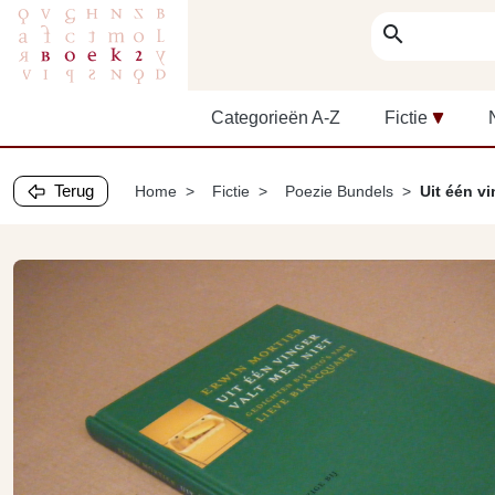
search
Categorieën A-Z
Fictie
Terug
Home
Fictie
Poezie Bundels
Uit één vi