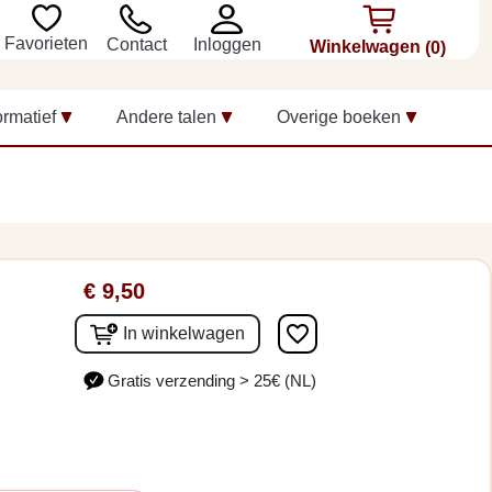
Favorieten
Inloggen
Contact
Winkelwagen
(0)
ormatief
Andere talen
Overige boeken
€ 9,50
favorite_border
In winkelwagen
Gratis verzending > 25€ (NL)