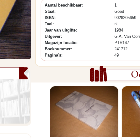
Aantal beschikbaar:
1
Staat:
Goed
ISBN:
9028205659
Taal:
nl
Jaar van uitgifte:
1984
Uitgever:
G.A. Van Oor
Magazijn locatie:
PTR147
Boeknummer:
241712
Pagina's:
49
Oo