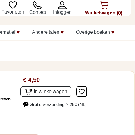
Favorieten
Inloggen
Contact
Winkelwagen
(0)
ormatief
Andere talen
Overige boeken
€ 4,50
favorite_border
In winkelwagen
hreven
Gratis verzending > 25€ (NL)