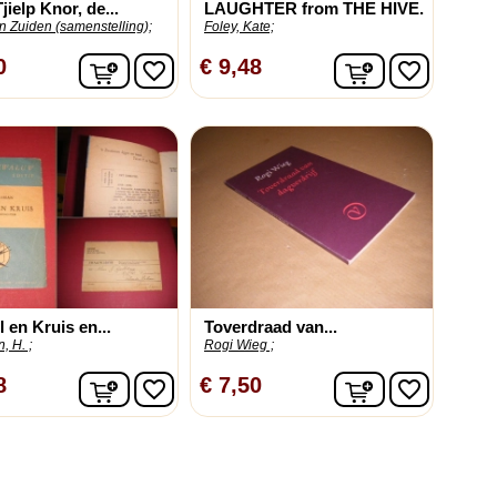
jielp Knor, de...
LAUGHTER from THE HIVE.
 Zuiden (samenstelling);
Foley, Kate;
In winkelwagen
In winkelwag
0
€ 9,48
favorite_border
favorite_border
 en Kruis en...
Toverdraad van...
, H. ;
Rogi Wieg ;
In winkelwagen
In winkelwag
8
€ 7,50
favorite_border
favorite_border