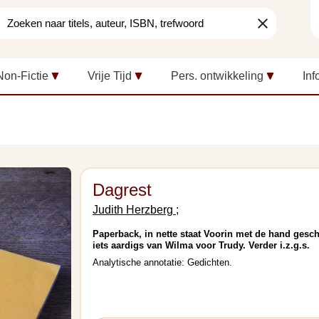
clear
Non-Fictie
Vrije Tijd
Pers. ontwikkeling
Inf
Dagrest
Judith Herzberg ;
Paperback, in nette staat Voorin met de hand gesc
iets aardigs van Wilma voor Trudy. Verder i.z.g.s.
Analytische annotatie: Gedichten.