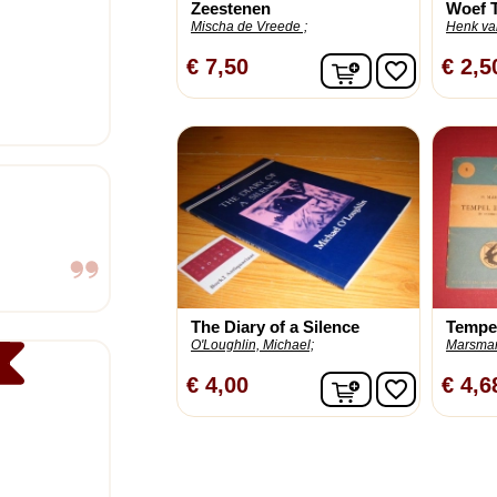
Zeestenen
Woef T
Mischa de Vreede ;
Henk van
In winkelwagen
€ 7,50
€ 2,5
favorite_border
The Diary of a Silence
Tempel
O'Loughlin, Michael;
Marsman
In winkelwagen
€ 4,00
€ 4,6
favorite_border