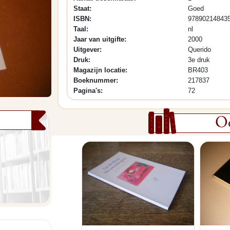
Staat:
Goed
ISBN:
97890214843
Taal:
nl
Jaar van uitgifte:
2000
Uitgever:
Querido
Druk:
3e druk
Magazijn locatie:
BR403
Boeknummer:
217837
Pagina's:
72
Oo