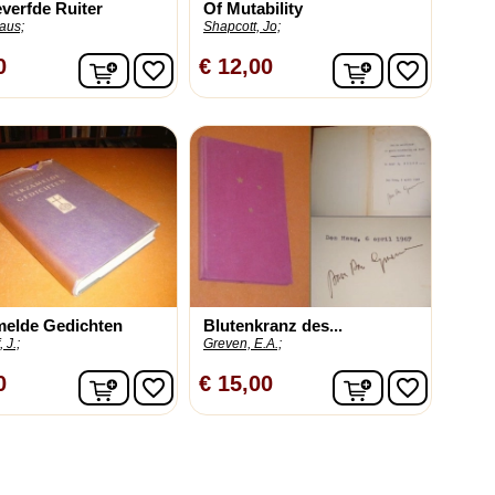
verfde Ruiter
Of Mutability
aus;
Shapcott, Jo;
In winkelwagen
In winkelwag
0
€ 12,00
favorite_border
favorite_border
melde Gedichten
Blutenkranz des...
 J.;
Greven, E.A.;
In winkelwagen
In winkelwag
0
€ 15,00
favorite_border
favorite_border