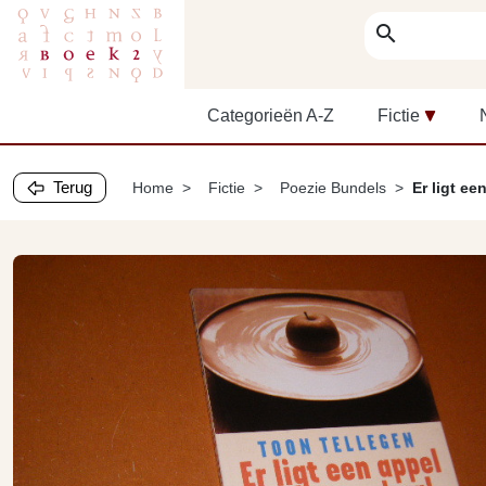
search
Categorieën A-Z
Fictie
Terug
Home
Fictie
Poezie Bundels
Er ligt e