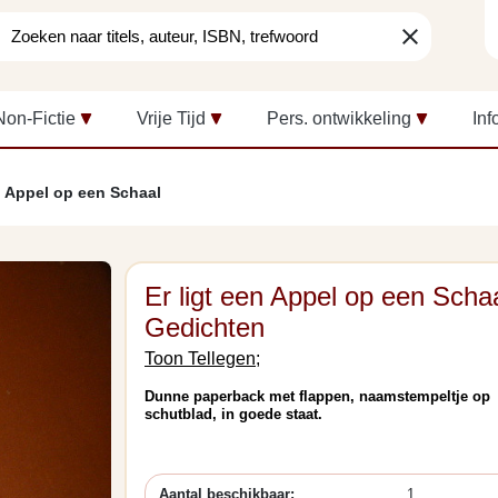
clear
Non-Fictie
Vrije Tijd
Pers. ontwikkeling
Inf
en Appel op een Schaal
Er ligt een Appel op een Schaa
Gedichten
Toon Tellegen;
Dunne paperback met flappen, naamstempeltje op
schutblad, in goede staat.
Aantal beschikbaar:
1