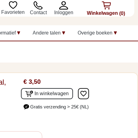
Favorieten
Inloggen
Contact
Winkelwagen
(0)
ormatief
Andere talen
Overige boeken
l,
€ 3,50
favorite_border
In winkelwagen
Gratis verzending > 25€ (NL)