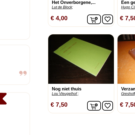
Het Onverborgene,...
Een ge
Lut de Block;
Hugo Cl
In winkelwagen
€ 4,00
€ 7,5
favorite_border
Nog niet thuis
Verza
Lou Vleugelhof ;
Greshoff,
In winkelwagen
€ 7,50
€ 7,5
favorite_border