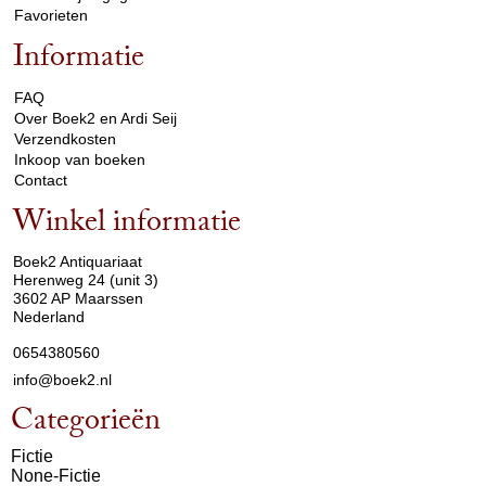
Favorieten
Informatie
arrow_drop_down
FAQ
Over Boek2 en Ardi Seij
Verzendkosten
Inkoop van boeken
Contact
Winkel informatie
arrow_drop_down
Boek2 Antiquariaat
Herenweg 24 (unit 3)
3602 AP Maarssen
Nederland
0654380560
info@boek2.nl
Categorieën
Fictie
None-Fictie