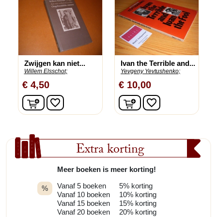
Zwijgen kan niet...
Ivan the Terrible and...
Willem Elsschot;
Yevgeny Yevtushenko;
€ 4,50
€ 10,00
In winkelwagen
In winkelwagen
favorite_border
favorite_border
Extra korting
Meer boeken is meer korting!
Vanaf 5 boeken
5% korting
%
Vanaf 10 boeken
10% korting
Vanaf 15 boeken
15% korting
Vanaf 20 boeken
20% korting