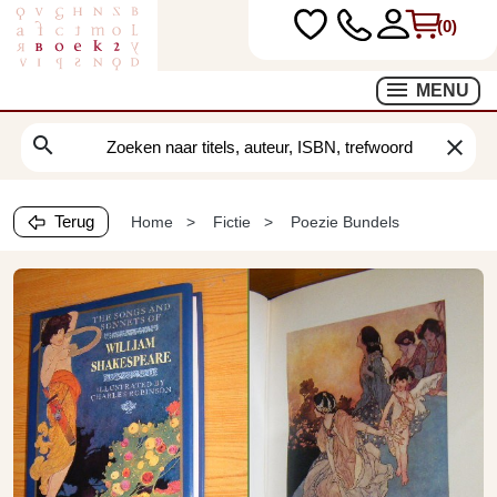
(0)
MENU
search
clear
Terug
Home
Fictie
Poezie Bundels