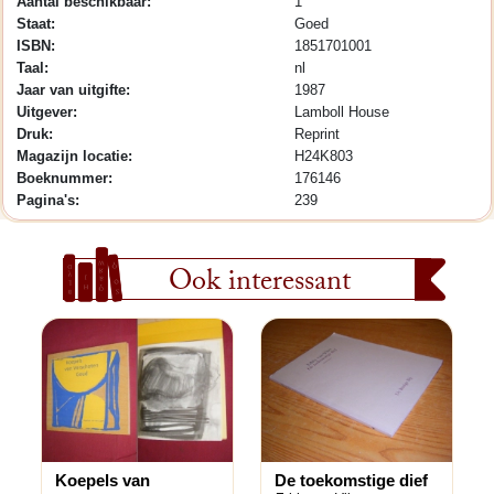
Aantal beschikbaar:
1
Staat:
Goed
ISBN:
1851701001
Taal:
nl
Jaar van uitgifte:
1987
Uitgever:
Lamboll House
Druk:
Reprint
Magazijn locatie:
H24K803
Boeknummer:
176146
Pagina's:
239
Ook interessant
Koepels van
De toekomstige dief