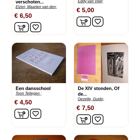
verschoten...
Eddy van Vliet;
Elzen, Maarten van den;
€ 5,00
€ 6,50
In winkelwagen
favorite_border
In winkelwagen
favorite_border
Een dansschool
De XIV stonden, Of
Toon Tellegen ;
de...
Gezelle, Guido;
€ 4,50
€ 7,50
In winkelwagen
favorite_border
In winkelwagen
favorite_border