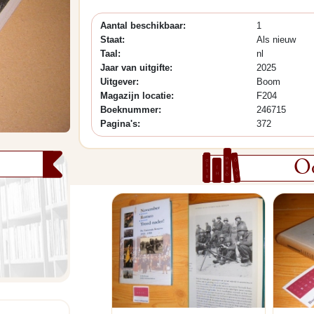
Aantal beschikbaar:
1
Staat:
Als nieuw
Taal:
nl
Jaar van uitgifte:
2025
Uitgever:
Boom
Magazijn locatie:
F204
Boeknummer:
246715
Pagina's:
372
Oo