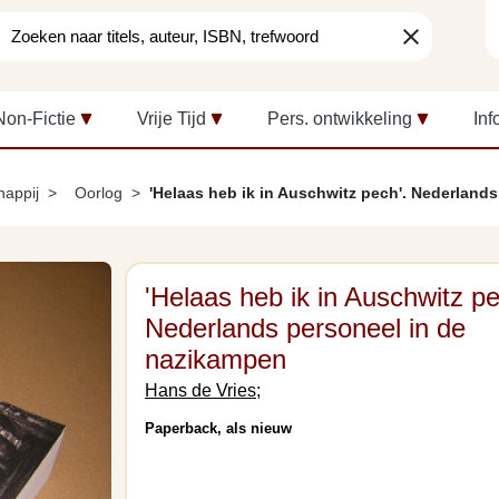
clear
Non-Fictie
Vrije Tijd
Pers. ontwikkeling
Inf
happij
Oorlog
'Helaas heb ik in Auschwitz pech'. Nederland
'Helaas heb ik in Auschwitz pe
Nederlands personeel in de
nazikampen
Hans de Vries;
Paperback, als nieuw