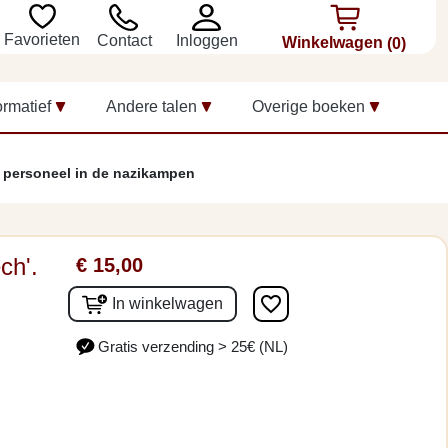
Favorieten
Inloggen
Contact
Winkelwagen
(0)
ormatief
Andere talen
Overige boeken
s personeel in de nazikampen
ch'.
€ 15,00
favorite_border
In winkelwagen
Gratis verzending > 25€ (NL)