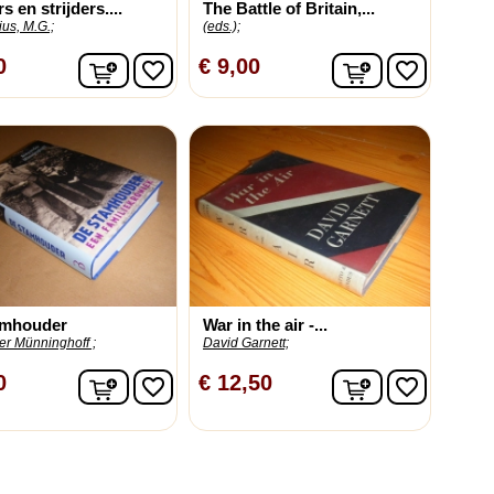
 en strijders....
The Battle of Britain,...
us, M.G.;
(eds.);
In winkelwagen
In winkelwag
0
€ 9,00
favorite_border
favorite_border
amhouder
War in the air -...
er Münninghoff ;
David Garnett;
In winkelwagen
In winkelwag
0
€ 12,50
favorite_border
favorite_border