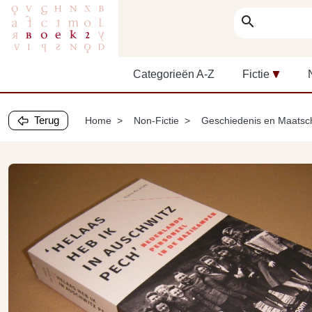
search
Categorieën A-Z
Fictie
Terug
Home
Non-Fictie
Geschiedenis en Maatsc