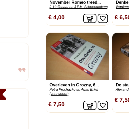
November Romeo treed...
Denkers
J. Hoffenaar en J.P.M. Schoenmakers;
Warffemi
In winkelwagen
€ 4,00
€ 6,5
favorite_border
Overleven in Grozny, 6...
De st
Petra Prochazkova;
Arjan Erkel
Alexand
(voorwoord);
€ 7,5
In winkelwagen
€ 7,50
favorite_border