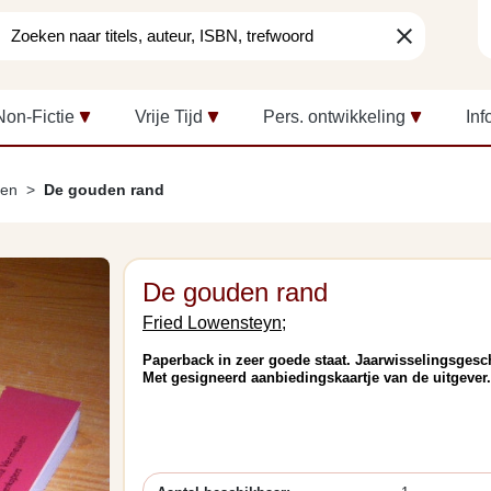
clear
Non-Fictie
Vrije Tijd
Pers. ontwikkeling
Inf
len
De gouden rand
De gouden rand
Fried Lowensteyn;
Paperback in zeer goede staat. Jaarwisselingsgesc
Met gesigneerd aanbiedingskaartje van de uitgever.