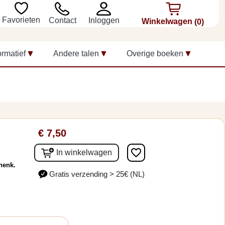
Favorieten
Inloggen
Contact
Winkelwagen
(0)
ormatief
Andere talen
Overige boeken
€ 7,50
favorite_border
In winkelwagen
henk.
Gratis verzending > 25€ (NL)