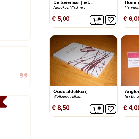
De tovenaar [het...
Homme`
Nabokov, Vladimir;
Hermans,
In winkelwagen
€ 5,00
€ 6,0
favorite_border
Oude afdekkerij
Anglo
Wolfgang Hilbig;
Ian Buru
In winkelwagen
€ 8,50
€ 4,0
favorite_border