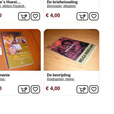
s Hoest....
De briefwisseling
 Willem Frederik.;
Wojnowitsj, Wladimir;
In winkelwagen
In winkelwag
0
€ 4,00
favorite_border
favorite_border
manie
De bevrijding
ma ;
Ruebsamen, Helga;
In winkelwagen
In winkelwag
0
€ 4,00
favorite_border
favorite_border