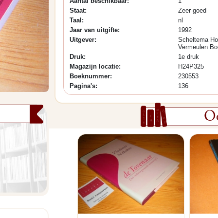
Aantal beschikbaar:
1
Staat:
Zeer goed
Taal:
nl
Jaar van uitgifte:
1992
Uitgever:
Scheltema H
Vermeulen Bo
Druk:
1e druk
Magazijn locatie:
H24P325
Boeknummer:
230553
Pagina's:
136
Oo