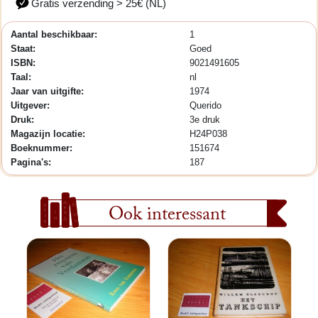
Gratis verzending > 25€ (NL)
Aantal beschikbaar:
1
Staat:
Goed
ISBN:
9021491605
Taal:
nl
Jaar van uitgifte:
1974
Uitgever:
Querido
Druk:
3e druk
Magazijn locatie:
H24P038
Boeknummer:
151674
Pagina's:
187
Ook interessant