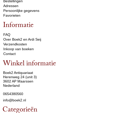
Bestellingen
Adressen
Persoonlijke gegevens
Favorieten
Informatie
arrow_drop_down
FAQ
Over Boek2 en Ardi Seij
Verzendkosten
Inkoop van boeken
Contact
Winkel informatie
arrow_drop_down
Boek2 Antiquariaat
Herenweg 24 (unit 3)
3602 AP Maarssen
Nederland
0654380560
info@boek2.nl
Categorieën