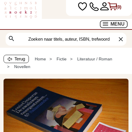
(0)
MENU
search
clear
Terug
Home
Fictie
Literatuur / Roman
Novellen