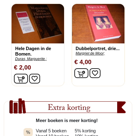
Hele Dagen in de
Dubbelportret, drie...
Bomen.
Margriet de Moor;
Duras, Marguerite.;
€ 4,00
€ 2,00
In winkelwagen
favorite_border
In winkelwagen
favorite_border
Extra korting
Meer boeken is meer korting!
Vanaf 5 boeken
5% korting
%