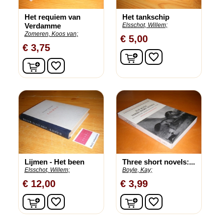
Het requiem van
Het tankschip
Verdamme
Elsschot, Willem;
Zomeren, Koos van;
€ 5,00
€ 3,75
In winkelwagen
favorite_border
In winkelwagen
favorite_border
Lijmen - Het been
Three short novels:...
Elsschot, Willem;
Boyle, Kay;
€ 12,00
€ 3,99
In winkelwagen
In winkelwagen
favorite_border
favorite_border