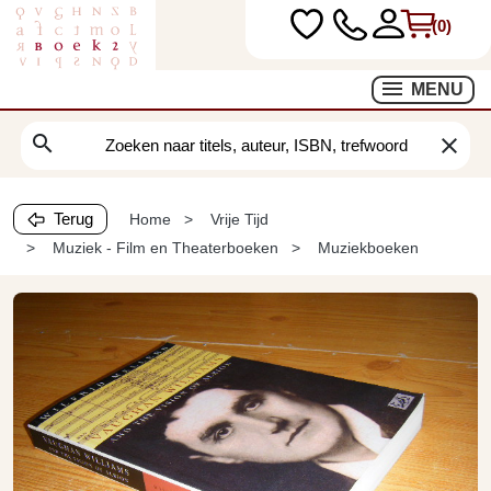
(0)
MENU
search
clear
Terug
Home
Vrije Tijd
Muziek - Film en Theaterboeken
Muziekboeken