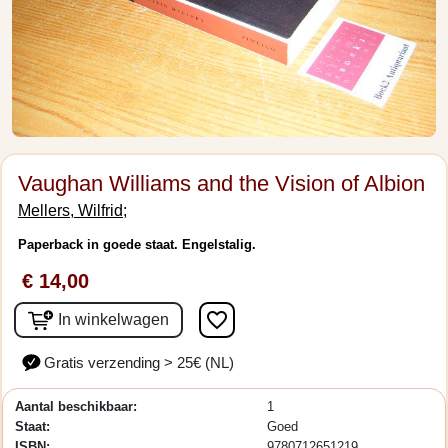
Vaughan Williams and the Vision of Albion
Mellers, Wilfrid;
Paperback in goede staat. Engelstalig.
€ 14,00
favorite_border
In winkelwagen
Gratis verzending > 25€ (NL)
Aantal beschikbaar:
1
Staat:
Goed
ISBN:
9780712651219