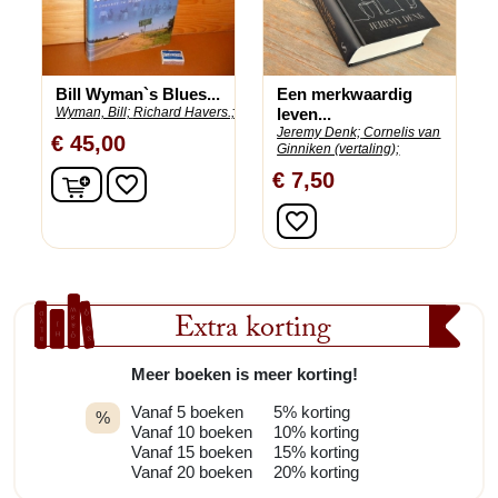
Bill Wyman`s Blues...
Een merkwaardig
Wyman, Bill;
Richard Havers.;
leven...
Jeremy Denk;
Cornelis van
€ 45,00
Ginniken (vertaling);
In winkelwagen
€ 7,50
favorite_border
favorite_border
Extra korting
Meer boeken is meer korting!
Vanaf 5 boeken
5% korting
%
Vanaf 10 boeken
10% korting
Vanaf 15 boeken
15% korting
Vanaf 20 boeken
20% korting