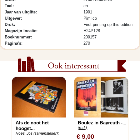
Taal:
en
Jaar van uitgifte:
1991
Uitgever:
Pimlico
Druk:
First printing op this edition
Magazijn locatie:
H24P128
Boeknummer:
209157
Pagina's:
270
Ook interessant
Als de noot het
Boulez in Bayreuth -...
hoogst...
(red.);
Hoes, Jos (samensteller);
€ 9,00