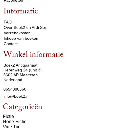
Favorieten
Informatie
arrow_drop_down
FAQ
Over Boek2 en Ardi Seij
Verzendkosten
Inkoop van boeken
Contact
Winkel informatie
arrow_drop_down
Boek2 Antiquariaat
Herenweg 24 (unit 3)
3602 AP Maarssen
Nederland
0654380560
info@boek2.nl
Categorieën
Fictie
None-Fictie
Vrije Tijd