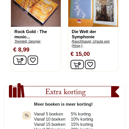
Rock Gold - The
Die Welt der
music...
Symphonie
Tremlett, George;
Rauchhaupt, Ursula von
(Hrsg.);
€ 8,99
€ 15,00
In winkelwagen
favorite_border
In winkelwagen
favorite_border
Extra korting
Meer boeken is meer korting!
Vanaf 5 boeken
5% korting
%
Vanaf 10 boeken
10% korting
Vanaf 15 boeken
15% korting