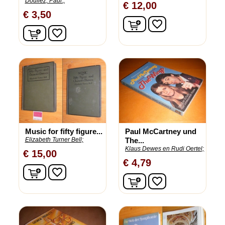
Douliez, Paul.;
€ 12,00
€ 3,50
In winkelwagen
favorite_border
In winkelwagen
favorite_border
Music for fifty figure...
Paul McCartney und
Elizabeth Turner Bell;
The...
Klaus Dewes en Rudi Oertel;
€ 15,00
€ 4,79
In winkelwagen
favorite_border
In winkelwagen
favorite_border