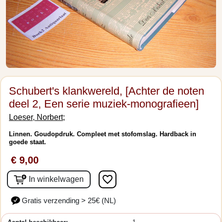
Schubert's klankwereld, [Achter de noten
deel 2, Een serie muziek-monografieen]
Loeser, Norbert;
Linnen. Goudopdruk. Compleet met stofomslag. Hardback in
goede staat.
€ 9,00
favorite_border
In winkelwagen
Gratis verzending > 25€ (NL)