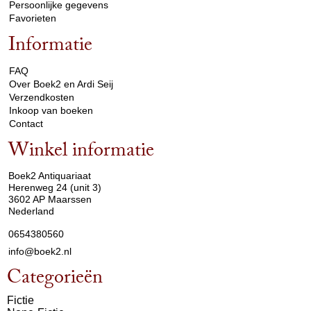
Persoonlijke gegevens
Favorieten
Informatie
arrow_drop_down
FAQ
Over Boek2 en Ardi Seij
Verzendkosten
Inkoop van boeken
Contact
Winkel informatie
arrow_drop_down
Boek2 Antiquariaat
Herenweg 24 (unit 3)
3602 AP Maarssen
Nederland
0654380560
info@boek2.nl
Categorieën
Fictie