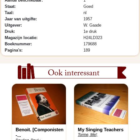
Aantal beschikbaar:
1
Staat:
Goed
Taal:
nl
Jaar van uitgifte:
1957
Uitgever:
W. Gaade
Druk:
1e druk
Magazijn locatie:
H24LD323
Boeknummer:
179688
Pagina's:
189
Ook interessant
Benoit. [Componisten
My Singing Teachers
-...
Torme, Mel;