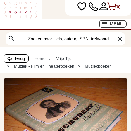
(0)
MENU
search
clear
Terug
Home
Vrije Tijd
Muziek - Film en Theaterboeken
Muziekboeken