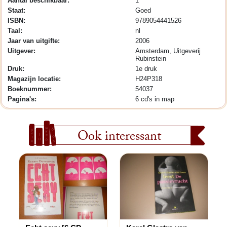
Aantal beschikbaar:
1
Staat:
Goed
ISBN:
9789054441526
Taal:
nl
Jaar van uitgifte:
2006
Uitgever:
Amsterdam, Uitgeverij
Rubinstein
Druk:
1e druk
Magazijn locatie:
H24P318
Boeknummer:
54037
Pagina's:
6 cd's in map
Ook interessant