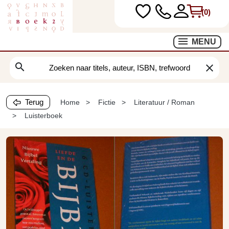
(0)
MENU
search
clear
Terug
Home
Fictie
Literatuur / Roman
Luisterboek