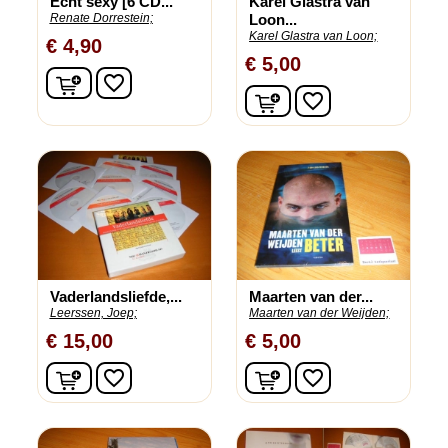
Echt sexy [6 CD...
Karel Glastra van
Renate Dorrestein;
Loon...
Karel Glastra van Loon;
€ 4,90
€ 5,00
In winkelwagen
favorite_border
In winkelwagen
favorite_border
Vaderlandsliefde,...
Maarten van der...
Leerssen, Joep;
Maarten van der Weijden;
€ 15,00
€ 5,00
In winkelwagen
In winkelwagen
favorite_border
favorite_border