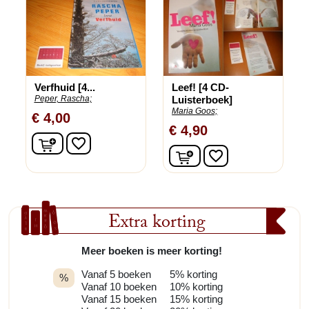
Verfhuid [4...
Leef! [4 CD-
Peper, Rascha;
Luisterboek]
Maria Goos;
€ 4,00
€ 4,90
In winkelwagen
favorite_border
In winkelwagen
favorite_border
Extra korting
Meer boeken is meer korting!
Vanaf 5 boeken
5% korting
%
Vanaf 10 boeken
10% korting
Vanaf 15 boeken
15% korting