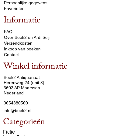
Persoonlijke gegevens
Favorieten
Informatie
arrow_drop_down
FAQ
Over Boek2 en Ardi Seij
Verzendkosten
Inkoop van boeken
Contact
Winkel informatie
arrow_drop_down
Boek2 Antiquariaat
Herenweg 24 (unit 3)
3602 AP Maarssen
Nederland
0654380560
info@boek2.nl
Categorieën
Fictie