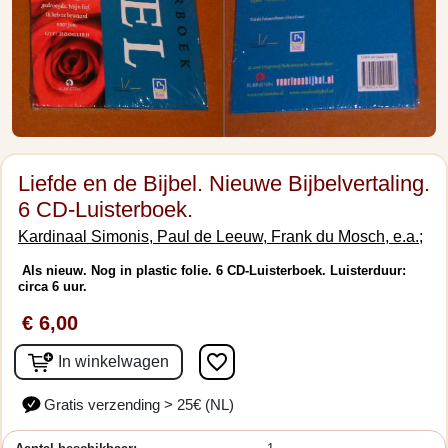
Liefde en de Bijbel. Nieuwe Bijbelvertaling.
6 CD-Luisterboek.
Kardinaal Simonis, Paul de Leeuw, Frank du Mosch, e.a.;
Als nieuw. Nog in plastic folie. 6 CD-Luisterboek. Luisterduur:
circa 6 uur.
€ 6,00
favorite_border
In winkelwagen
Gratis verzending > 25€ (NL)