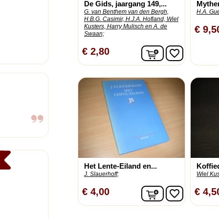
De Gids, jaargang 149,...
Mythen
G. van Benthem van den Bergh,
H.A. Gue
H.B.G. Casimir, H.J.A. Hofland, Wiel
Kusters, Harry Mulisch en A. de
€ 9,5
Swaan;
In winkelwagen
€ 2,80
favorite_border
Het Lente-Eiland en...
Koffie
J. Slauerhoff;
Wiel Kus
In winkelwagen
€ 4,00
€ 4,5
favorite_border