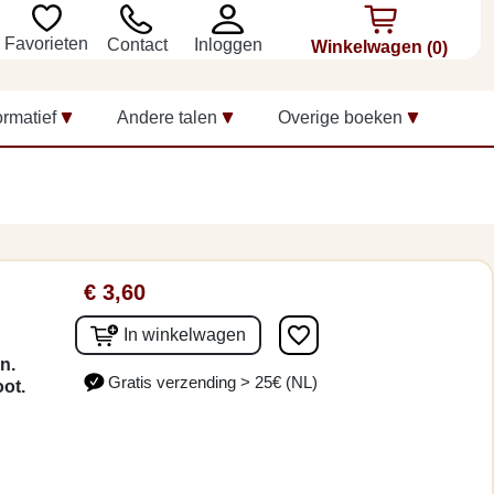
Favorieten
Inloggen
Contact
Winkelwagen
(0)
ormatief
Andere talen
Overige boeken
€ 3,60
favorite_border
In winkelwagen
n.
Gratis verzending > 25€ (NL)
oot.