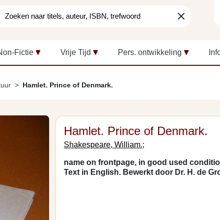
clear
Non-Fictie
Vrije Tijd
Pers. ontwikkeling
Inf
tuur
Hamlet. Prince of Denmark.
Hamlet. Prince of Denmark.
Shakespeare, William.;
name on frontpage, in good used conditio
Text in English. Bewerkt door Dr. H. de Gr