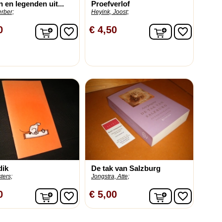
 en legenden uit...
Proefverlof
rber;
Heyink, Joost;
In winkelwagen
In winkelwag
0
€ 4,50
favorite_border
favorite_border
dik
De tak van Salzburg
ters;
Jongstra, Atte;
In winkelwagen
In winkelwag
0
€ 5,00
favorite_border
favorite_border