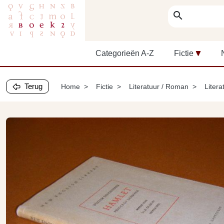
search
Categorieën A-Z
Fictie
Terug
Home
Fictie
Literatuur / Roman
Litera