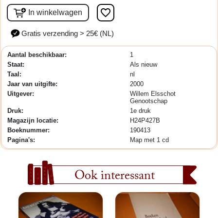
favorite_border
In winkelwagen
Gratis verzending > 25€ (NL)
Aantal beschikbaar:
1
Staat:
Als nieuw
Taal:
nl
Jaar van uitgifte:
2000
Uitgever:
Willem Elsschot
Genootschap
Druk:
1e druk
Magazijn locatie:
H24P427B
Boeknummer:
190413
Pagina's:
Map met 1 cd
Ook interessant