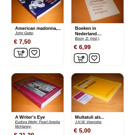
American madonna,...
Boeken in
John Gatta;
Nederland....
Boon, D. (red.);
€ 7,50
€ 6,99
In winkelwagen
favorite_border
In winkelwagen
favorite_border
A Writer's Eye
Multatuli als...
Eudora Welty;
Pearl Amelia
J.H.W. Veenstra;
McHaney;
€ 5,00