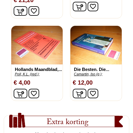
€ 21,20
In winkelwagen
favorite_border
In winkelwagen
favorite_border
Hollands Maandblad,...
Die Besten. Die...
Poll, K.L. (red.);
Camartin, Iso (g.);
€ 4,00
€ 12,00
In winkelwagen
In winkelwagen
favorite_border
favorite_border
Extra korting