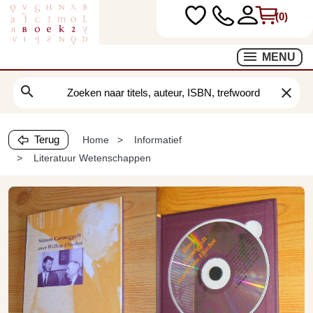
(0)
MENU
search
clear
Terug
Home
Informatief
Literatuur Wetenschappen