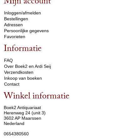
Mijn account
arrow_drop_down
Inloggen/afmelden
Bestellingen
Adressen
Persoonlijke gegevens
Favorieten
Informatie
arrow_drop_down
FAQ
Over Boek2 en Ardi Seij
Verzendkosten
Inkoop van boeken
Contact
Winkel informatie
arrow_drop_down
Boek2 Antiquariaat
Herenweg 24 (unit 3)
3602 AP Maarssen
Nederland
0654380560