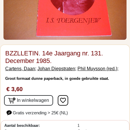
BZZLLETIN. 14e Jaargang nr. 131.
December 1985.
Cartens, Daan;
Johan Diepstraten;
Phil Muysson (red.);
Groot formaat dunne paperback, in goede gebruikte staat.
€ 3,60
favorite_border
In winkelwagen
Gratis verzending > 25€ (NL)
Aantal beschikbaar:
1