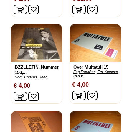
In winkelwagen
In winkelwagen
favorite_border
favorite_border
BZZLLETIN. Nummer
Over Multatuli 15
156,...
Eep Francken, Em. Kummer
(red.);
Red.;
Cartens, Daan;
€ 4,00
€ 4,00
In winkelwagen
In winkelwagen
favorite_border
favorite_border