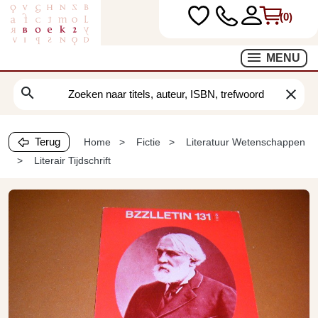
(0)
MENU
search
clear
Terug
Home
Fictie
Literatuur Wetenschappen
Literair Tijdschrift