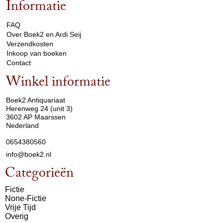
Informatie
arrow_drop_down
FAQ
Over Boek2 en Ardi Seij
Verzendkosten
Inkoop van boeken
Contact
Winkel informatie
arrow_drop_down
Boek2 Antiquariaat
Herenweg 24 (unit 3)
3602 AP Maarssen
Nederland
0654380560
info@boek2.nl
Categorieën
Fictie
None-Fictie
Vrije Tijd
Overig