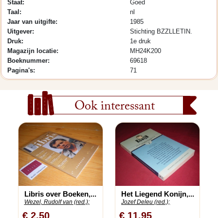
Staat:
Goed
Taal:
nl
Jaar van uitgifte:
1985
Uitgever:
Stichting BZZLLETIN.
Druk:
1e druk
Magazijn locatie:
MH24K200
Boeknummer:
69618
Pagina's:
71
Ook interessant
Libris over Boeken,...
Het Liegend Konijn,...
Wezel, Rudolf van (red.);
Jozef Deleu (red.);
€ 2,50
€ 11,95