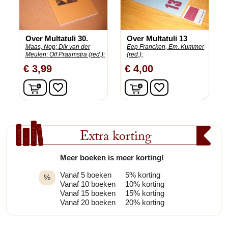
Over Multatuli 30.
Over Multatuli 13
Maas, Nop;
Dik van der
Eep Francken, Em. Kummer
Meulen;
Olf Praamstra (red.);
(red.);
€ 3,99
€ 4,00
In winkelwagen
In winkelwagen
favorite_border
favorite_border
Extra korting
Meer boeken is meer korting!
Vanaf 5 boeken
5% korting
%
Vanaf 10 boeken
10% korting
Vanaf 15 boeken
15% korting
Vanaf 20 boeken
20% korting