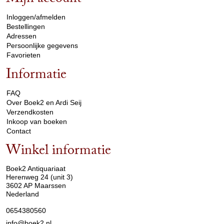
Mijn account
arrow_drop_down
Inloggen/afmelden
Bestellingen
Adressen
Persoonlijke gegevens
Favorieten
Informatie
arrow_drop_down
FAQ
Over Boek2 en Ardi Seij
Verzendkosten
Inkoop van boeken
Contact
Winkel informatie
arrow_drop_down
Boek2 Antiquariaat
Herenweg 24 (unit 3)
3602 AP Maarssen
Nederland
0654380560
info@boek2.nl