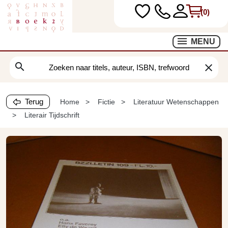
(0)
MENU
search
clear
Terug
Home
Fictie
Literatuur Wetenschappen
Literair Tijdschrift