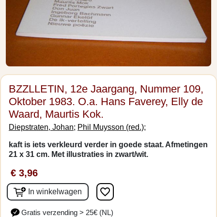
BZZLLETIN, 12e Jaargang, Nummer 109,
Oktober 1983. O.a. Hans Faverey, Elly de
Waard, Maurtis Kok.
Diepstraten, Johan;
Phil Muysson (red.);
kaft is iets verkleurd verder in goede staat. Afmetingen
21 x 31 cm. Met illustraties in zwart/wit.
€ 3,96
favorite_border
In winkelwagen
Gratis verzending > 25€ (NL)