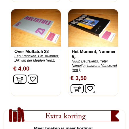
Over Multatuli 23
Het Moment, Nummer
Eep Francken, Em. Kummer,
5,...
Dik van der Meulen (red.);
Huub Beurskens, Peter
Nijmeijer, Laurens Vancrevel
€ 4,00
(red.);
In winkelwagen
€ 3,50
favorite_border
In winkelwagen
favorite_border
Extra korting
Meer boeken is meer korting!