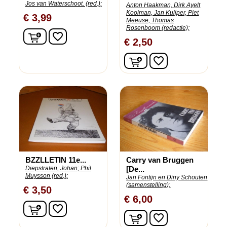
Jos van Waterschoot. (red.);
Anton Haakman, Dirk Ayelt
Kooiman, Jan Kuijper, Piet
€ 3,99
Meeuse, Thomas
Rosenboom (redactie);
In winkelwagen
favorite_border
€ 2,50
In winkelwagen
favorite_border
BZZLLETIN 11e...
Carry van Bruggen
Diepstraten, Johan;
Phil
[De...
Muysson (red.);
Jan Fontijn en Diny Schouten
(samenstelling);
€ 3,50
€ 6,00
In winkelwagen
favorite_border
In winkelwagen
favorite_border