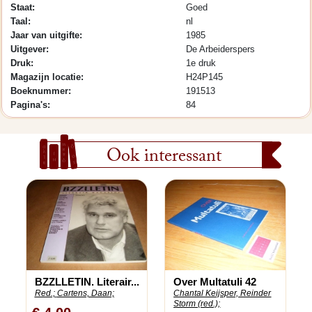
Staat:
Goed
Taal:
nl
Jaar van uitgifte:
1985
Uitgever:
De Arbeiderspers
Druk:
1e druk
Magazijn locatie:
H24P145
Boeknummer:
191513
Pagina's:
84
Ook interessant
BZZLLETIN. Literair...
Over Multatuli 42
Red.;
Cartens, Daan;
Chantal Keijsper, Reinder
Storm (red.);