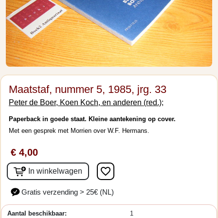
Maatstaf, nummer 5, 1985, jrg. 33
Peter de Boer, Koen Koch, en anderen (red.);
Paperback in goede staat. Kleine aantekening op cover.
Met een gesprek met Morrien over W.F. Hermans.
€ 4,00
favorite_border
In winkelwagen
Gratis verzending > 25€ (NL)
Aantal beschikbaar:
1