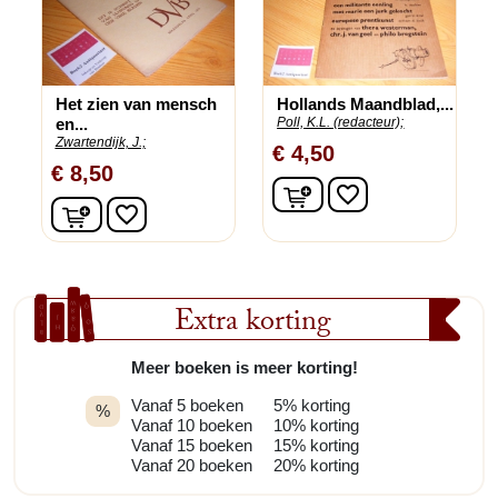
Het zien van mensch
Hollands Maandblad,...
en...
Poll, K.L. (redacteur);
Zwartendijk, J.;
€ 4,50
€ 8,50
In winkelwagen
favorite_border
In winkelwagen
favorite_border
Extra korting
Meer boeken is meer korting!
Vanaf 5 boeken
5% korting
%
Vanaf 10 boeken
10% korting
Vanaf 15 boeken
15% korting
Vanaf 20 boeken
20% korting