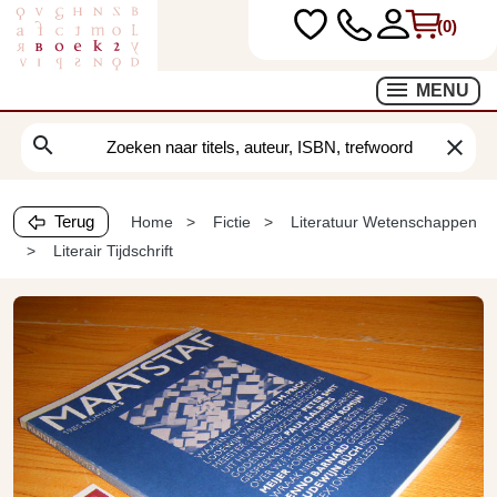
(0)
MENU
search
clear
Terug
Home
Fictie
Literatuur Wetenschappen
Literair Tijdschrift