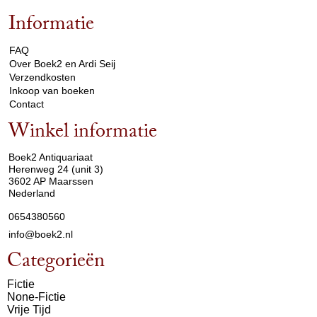
Informatie
arrow_drop_down
FAQ
Over Boek2 en Ardi Seij
Verzendkosten
Inkoop van boeken
Contact
Winkel informatie
arrow_drop_down
Boek2 Antiquariaat
Herenweg 24 (unit 3)
3602 AP Maarssen
Nederland
0654380560
info@boek2.nl
Categorieën
Fictie
None-Fictie
Vrije Tijd