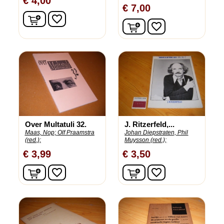
€ 4,00
€ 7,00
In winkelwagen
favorite_border
In winkelwagen
favorite_border
Over Multatuli 32.
J. Ritzerfeld,...
Maas, Nop;
Olf Praamstra
Johan Diepstraten, Phil
(red.);
Muysson (red.);
€ 3,99
€ 3,50
In winkelwagen
In winkelwagen
favorite_border
favorite_border