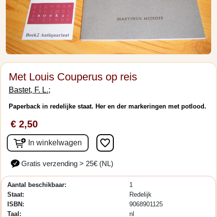
Met Louis Couperus op reis
Bastet, F. L.;
Paperback in redelijke staat. Her en der markeringen met potlood.
€ 2,50
favorite_border
In winkelwagen
Gratis verzending > 25€ (NL)
Aantal beschikbaar:
1
Staat:
Redelijk
ISBN:
9068901125
Taal:
nl