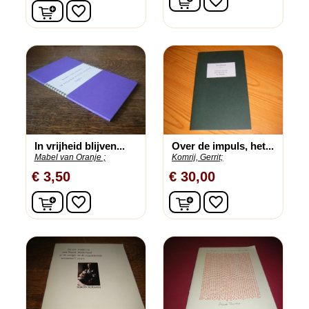
favorite_border
In winkelwagen
favorite_border
In vrijheid blijven...
Over de impuls, het...
Mabel van Oranje ;
Komrij, Gerrit;
€ 3,50
€ 30,00
In winkelwagen
In winkelwagen
favorite_border
favorite_border