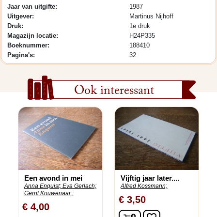
Jaar van uitgifte:
1987
Uitgever:
Martinus Nijhoff
Druk:
1e druk
Magazijn locatie:
H24P335
Boeknummer:
188410
Pagina's:
32
Ook interessant
Een avond in mei
Vijftig jaar later....
Anna Enquist;
Eva Gerlach;
Alfred Kossmann;
Gerrit Kouwenaar ;
€ 3,50
€ 4,00
In winkelwagen