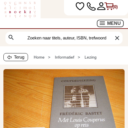
(0)
MENU
search
clear
Terug
Home
Informatief
Lezing