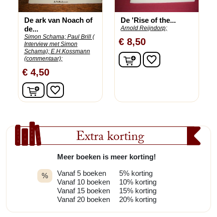
De ark van Noach of
De 'Rise of the...
de...
Arnold Reijndorp;
Simon Schama;
Paul Brill (
€ 8,50
Interview met Simon
Schama);
E.H.Kossmann
In winkelwagen
favorite_border
(commentaar);
€ 4,50
In winkelwagen
favorite_border
Extra korting
Meer boeken is meer korting!
Vanaf 5 boeken
5% korting
%
Vanaf 10 boeken
10% korting
Vanaf 15 boeken
15% korting
Vanaf 20 boeken
20% korting