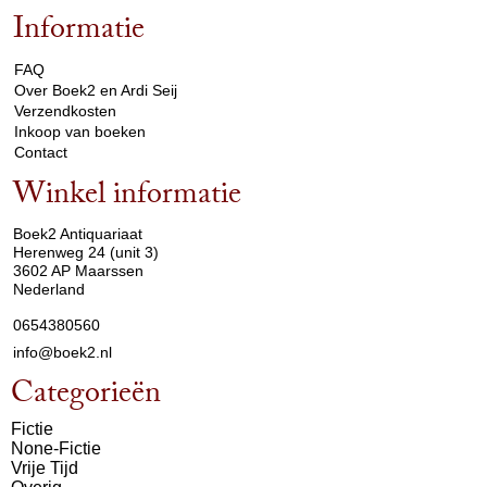
Informatie
arrow_drop_down
FAQ
Over Boek2 en Ardi Seij
Verzendkosten
Inkoop van boeken
Contact
Winkel informatie
arrow_drop_down
Boek2 Antiquariaat
Herenweg 24 (unit 3)
3602 AP Maarssen
Nederland
0654380560
info@boek2.nl
Categorieën
Fictie
None-Fictie
Vrije Tijd