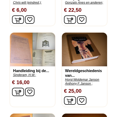
Chris will (eindred.);
Gonzalo Anes en anderen;
€ 6,00
€ 22,50
In winkelwagen
In winkelwagen
favorite_border
favorite_border
Handleiding bij de...
Wereldgeschiedenis
Sinderam, H.W.;
van...
Horst Woldemar Janson
€ 16,00
Anthony F. Janson ;
In winkelwagen
€ 25,00
favorite_border
In winkelwagen
favorite_border