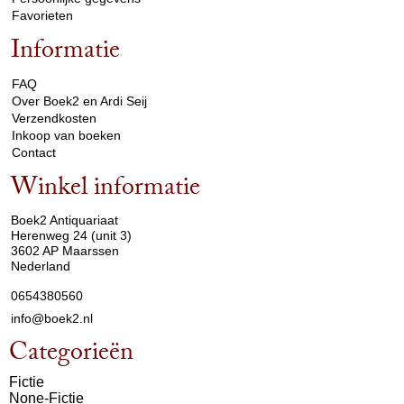
Favorieten
Informatie
arrow_drop_down
FAQ
Over Boek2 en Ardi Seij
Verzendkosten
Inkoop van boeken
Contact
Winkel informatie
arrow_drop_down
Boek2 Antiquariaat
Herenweg 24 (unit 3)
3602 AP Maarssen
Nederland
0654380560
info@boek2.nl
Categorieën
Fictie
None-Fictie