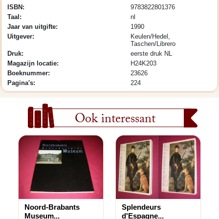
ISBN:
9783822801376
Taal:
nl
Jaar van uitgifte:
1990
Uitgever:
Keulen/Hedel,
Taschen/Librero
Druk:
eerste druk NL
Magazijn locatie:
H24K203
Boeknummer:
23626
Pagina's:
224
Ook interessant
Noord-Brabants
Splendeurs
Museum...
d'Espagne...