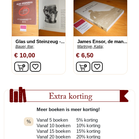
Glas und Steinzeug -...
James Ensor, de man...
Bauer, Ilse;
Martroye, Katia;
€ 10,00
€ 6,50
In winkelwagen
In winkelwagen
favorite_border
favorite_border
Extra korting
Meer boeken is meer korting!
Vanaf 5 boeken
5% korting
%
Vanaf 10 boeken
10% korting
Vanaf 15 boeken
15% korting
Vanaf 20 boeken
20% korting