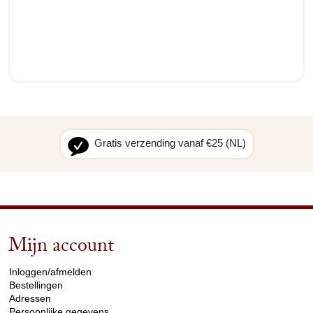
Gratis verzending vanaf €25 (NL)
Mijn account
arrow_drop_down
Inloggen/afmelden
Bestellingen
Adressen
Persoonlijke gegevens