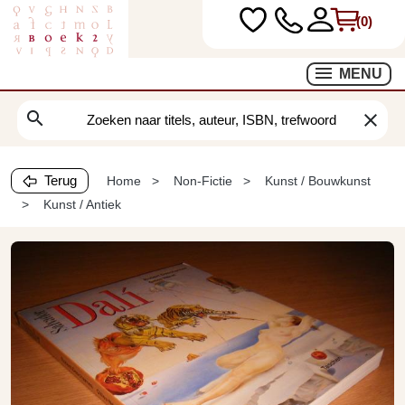
(0)
MENU
search
clear
Terug
Home
Non-Fictie
Kunst / Bouwkunst
Kunst / Antiek